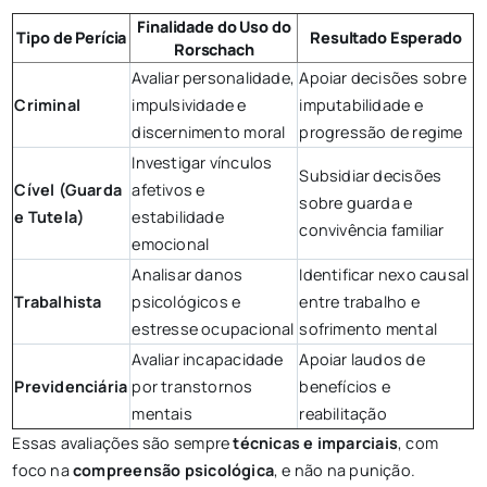
Finalidade do Uso do
Tipo de Perícia
Resultado Esperado
Rorschach
Avaliar personalidade,
Apoiar decisões sobre
Criminal
impulsividade e
imputabilidade e
discernimento moral
progressão de regime
Investigar vínculos
Subsidiar decisões
Cível (Guarda
afetivos e
sobre guarda e
e Tutela)
estabilidade
convivência familiar
emocional
Analisar danos
Identificar nexo causal
Trabalhista
psicológicos e
entre trabalho e
estresse ocupacional
sofrimento mental
Avaliar incapacidade
Apoiar laudos de
Previdenciária
por transtornos
benefícios e
mentais
reabilitação
Essas avaliações são sempre
técnicas e imparciais
, com
foco na
compreensão psicológica
, e não na punição.