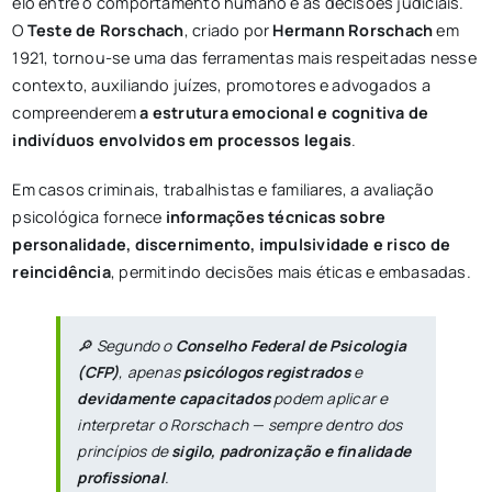
elo entre o comportamento humano e as decisões judiciais.
O
Teste de Rorschach
, criado por
Hermann Rorschach
em
1921, tornou-se uma das ferramentas mais respeitadas nesse
contexto, auxiliando juízes, promotores e advogados a
compreenderem
a estrutura emocional e cognitiva de
indivíduos envolvidos em processos legais
.
Em casos criminais, trabalhistas e familiares, a avaliação
psicológica fornece
informações técnicas sobre
personalidade, discernimento, impulsividade e risco de
reincidência
, permitindo decisões mais éticas e embasadas.
🔎 Segundo o
Conselho Federal de Psicologia
(CFP)
, apenas
psicólogos registrados
e
devidamente capacitados
podem aplicar e
interpretar o Rorschach — sempre dentro dos
princípios de
sigilo, padronização e finalidade
profissional
.