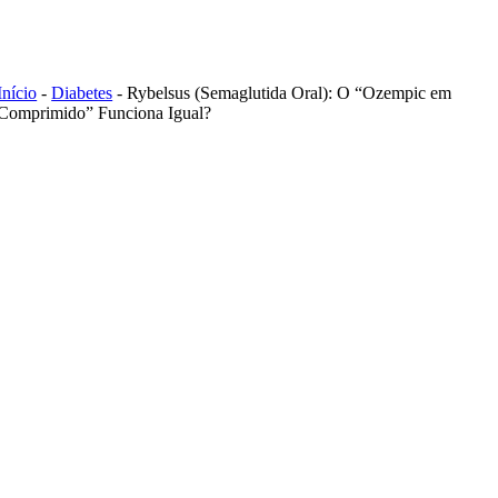
Skip
to
content
Início
-
Diabetes
-
Rybelsus (Semaglutida Oral): O “Ozempic em
Comprimido” Funciona Igual?