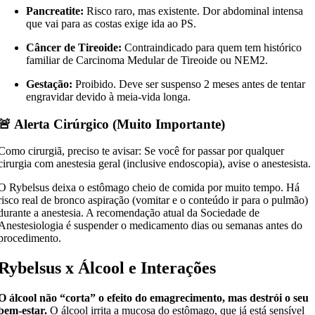
Pancreatite:
Risco raro, mas existente. Dor abdominal intensa
que vai para as costas exige ida ao PS.
Câncer de Tireoide:
Contraindicado para quem tem histórico
familiar de Carcinoma Medular de Tireoide ou NEM2.
Gestação:
Proibido. Deve ser suspenso 2 meses antes de tentar
engravidar devido à meia-vida longa.
🚨 Alerta Cirúrgico (Muito Importante)
Como cirurgiã, preciso te avisar: Se você for passar por qualquer
cirurgia com anestesia geral (inclusive endoscopia), avise o anestesista.
O Rybelsus deixa o estômago cheio de comida por muito tempo. Há
risco real de bronco aspiração (vomitar e o conteúdo ir para o pulmão)
durante a anestesia. A recomendação atual da Sociedade de
Anestesiologia é suspender o medicamento dias ou semanas antes do
procedimento.
Rybelsus x Álcool e Interações
O álcool não “corta” o efeito do emagrecimento, mas destrói o seu
bem-estar.
O álcool irrita a mucosa do estômago, que já está sensível