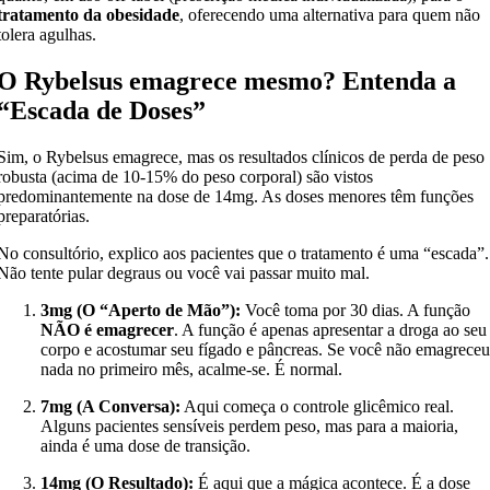
tratamento da obesidade
, oferecendo uma alternativa para quem não
tolera agulhas.
O Rybelsus emagrece mesmo? Entenda a
“Escada de Doses”
Sim, o Rybelsus emagrece, mas os resultados clínicos de perda de peso
robusta (acima de 10-15% do peso corporal) são vistos
predominantemente na dose de 14mg. As doses menores têm funções
preparatórias.
No consultório, explico aos pacientes que o tratamento é uma “escada”.
Não tente pular degraus ou você vai passar muito mal.
3mg (O “Aperto de Mão”):
Você toma por 30 dias. A função
NÃO é emagrecer
. A função é apenas apresentar a droga ao seu
corpo e acostumar seu fígado e pâncreas. Se você não emagrece
nada no primeiro mês, acalme-se. É normal.
7mg (A Conversa):
Aqui começa o controle glicêmico real.
Alguns pacientes sensíveis perdem peso, mas para a maioria,
ainda é uma dose de transição.
14mg (O Resultado):
É aqui que a mágica acontece. É a dose