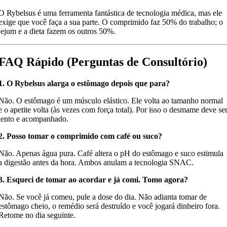
O Rybelsus é uma ferramenta fantástica de tecnologia médica, mas ele
exige que você faça a sua parte. O comprimido faz 50% do trabalho; o
jejum e a dieta fazem os outros 50%.
FAQ Rápido (Perguntas de Consultório)
1. O Rybelsus alarga o estômago depois que para?
Não. O estômago é um músculo elástico. Ele volta ao tamanho normal
e o apetite volta (às vezes com força total). Por isso o desmame deve se
lento e acompanhado.
2. Posso tomar o comprimido com café ou suco?
Não. Apenas água pura. Café altera o pH do estômago e suco estimula
a digestão antes da hora. Ambos anulam a tecnologia SNAC.
3. Esqueci de tomar ao acordar e já comi. Tomo agora?
Não. Se você já comeu, pule a dose do dia. Não adianta tomar de
estômago cheio, o remédio será destruído e você jogará dinheiro fora.
Retome no dia seguinte.