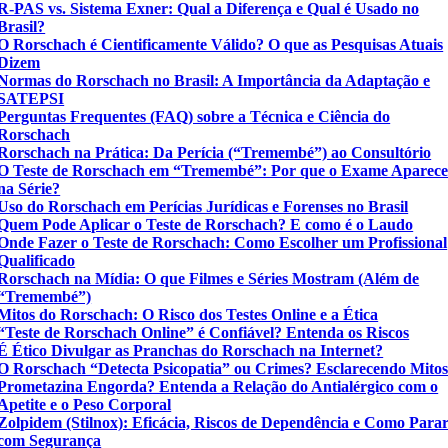
R-PAS vs. Sistema Exner: Qual a Diferença e Qual é Usado no
Brasil?
O Rorschach é Cientificamente Válido? O que as Pesquisas Atuais
Dizem
Normas do Rorschach no Brasil: A Importância da Adaptação e
SATEPSI
Perguntas Frequentes (FAQ) sobre a Técnica e Ciência do
Rorschach
Rorschach na Prática: Da Perícia (“Tremembé”) ao Consultório
O Teste de Rorschach em “Tremembé”: Por que o Exame Aparec
na Série?
Uso do Rorschach em Perícias Jurídicas e Forenses no Brasil
Quem Pode Aplicar o Teste de Rorschach? E como é o Laudo
Onde Fazer o Teste de Rorschach: Como Escolher um Profissional
Qualificado
Rorschach na Mídia: O que Filmes e Séries Mostram (Além de
“Tremembé”)
Mitos do Rorschach: O Risco dos Testes Online e a Ética
“Teste de Rorschach Online” é Confiável? Entenda os Riscos
É Ético Divulgar as Pranchas do Rorschach na Internet?
O Rorschach “Detecta Psicopatia” ou Crimes? Esclarecendo Mito
Prometazina Engorda? Entenda a Relação do Antialérgico com o
Apetite e o Peso Corporal
Zolpidem (Stilnox): Eficácia, Riscos de Dependência e Como Para
com Segurança