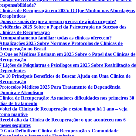
responsabilidade?
Clínicas de Recuperação em 2025: O Que Mudou nas Abordagens
Terapêuticas
Quais os sinais de que a pessoa precisa de ajuda urgente?
Evidências 2025 Sobre o Papel da Psicoterapia no Sucesso das
Clínicas de Recuperação
Acompanhamento familiar: todas as clínicas oferecem?
Atualizações 2025 Sobre Normas e Protocolos de Clínicas de
Recuperação no Brasil
O Que os Médicos Ensinam em 2025 Sobre o Papel das Clínicas de
Recuperação
7 Lições de Psiquiatras e Psicólogos em 2025 Sobre Reabilitação d
Dependentes
Os 10 Principais Benefícios de Buscar Ajuda em Uma Clínica de
Recuperação
Protocolos Médicos 2025 Para Tratamento de Dependência
Química e Alcoolismo
Clínica de Recuperação: As maiores dificuldades nos primeiros 30
dias de tratamento
Voltei da Clínica de Recuperação e estou limpo há 1 ano – veja
como mantive
Recebi alta da Clínica de Recuperação: o que aconteceu nos 6
meses seguintes
O Guia Definitivo: Clínica de Recuperação x Comunidade