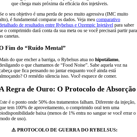
que chega mais próxima da eficácia dos injetáveis.
Se o seu objetivo é uma perda de peso muito agressiva (IMC muito
alto), é fundamental comparar os dados. Veja meu
comparativo
detalhado de resultados entre Rybelsus e Ozempic Injetável
para saber
se o comprimido dará conta da sua meta ou se você precisará partir par
as canetas.
O Fim do “Ruído Mental”
Mais do que encher a barriga, o Rybelsus atua no
hipotálamo
,
desligando o que chamamos de “Food Noise”. Sabe aquela voz na
cabeça que fica pensando no jantar enquanto você ainda está
almoçando? O remédio silencia isso. Você esquece de comer.
A Regra de Ouro: O Protocolo de Absorção
Este é o ponto onde 50% dos tratamentos falham. Diferente da injeção,
que tem 100% de aproveitamento, o comprimido oral tem uma
biodisponibilidade baixa (menos de 1% entra no sangue se você errar o
modo de uso).
⚠️ PROTOCOLO DE GUERRA DO RYBELSUS: