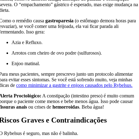
severa. O “empachamento” gástrico é esperado, mas exige mudança na
dieta.
Como o remédio causa
gastroparesia
(o estômago demora horas para
esvaziar), se você comer uma feijoada, ela vai ficar parada ali
fermentando. Isso gera:
Azia e Refluxo.
Arrotos com cheiro de ovo podre (sulfurosos).
Enjoo matinal.
Para meus pacientes, sempre prescrevo junto um protocolo alimentar
para evitar esses sintomas. Se você está sofrendo muito, veja minhas
dicas de
como minimizar a gastrite e enjoos causados pelo Rybelsus.
Alerta Proctológico:
A constipação (intestino preso) é muito comum
porque o paciente come menos e bebe menos água. Isso pode causar
fissuras anais
ou crises de
hemorroidas
. Beba água!
Riscos Graves e Contraindicações
O Rybelsus é seguro, mas não é balinha.