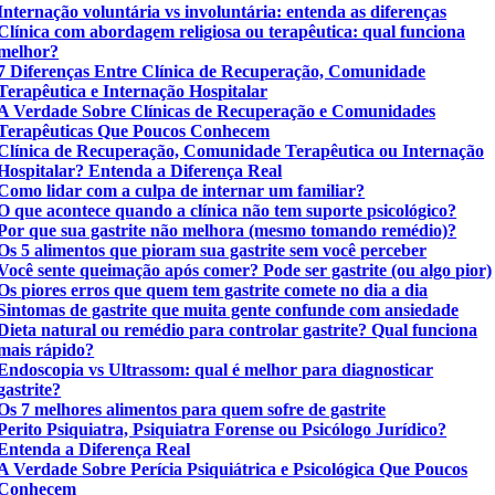
Internação voluntária vs involuntária: entenda as diferenças
Clínica com abordagem religiosa ou terapêutica: qual funciona
melhor?
7 Diferenças Entre Clínica de Recuperação, Comunidade
Terapêutica e Internação Hospitalar
A Verdade Sobre Clínicas de Recuperação e Comunidades
Terapêuticas Que Poucos Conhecem
Clínica de Recuperação, Comunidade Terapêutica ou Internação
Hospitalar? Entenda a Diferença Real
Como lidar com a culpa de internar um familiar?
O que acontece quando a clínica não tem suporte psicológico?
Por que sua gastrite não melhora (mesmo tomando remédio)?
Os 5 alimentos que pioram sua gastrite sem você perceber
Você sente queimação após comer? Pode ser gastrite (ou algo pior)
Os piores erros que quem tem gastrite comete no dia a dia
Sintomas de gastrite que muita gente confunde com ansiedade
Dieta natural ou remédio para controlar gastrite? Qual funciona
mais rápido?
Endoscopia vs Ultrassom: qual é melhor para diagnosticar
gastrite?
Os 7 melhores alimentos para quem sofre de gastrite
Perito Psiquiatra, Psiquiatra Forense ou Psicólogo Jurídico?
Entenda a Diferença Real
A Verdade Sobre Perícia Psiquiátrica e Psicológica Que Poucos
Conhecem