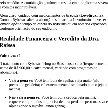
pelo remédio. A combinação geralmente resulta em hipoglicemia severa
e vômitos incontroláveis.
Além disso, cuidado com medicamentos de
tireoide (Levotiroxina)
.
Como o Rybelsus altera a absorção estomacal, a Levotiroxina deve ser
tomada
após
o tempo de espera do Rybelsus ou em horários espaçados,
conforme orientação do seu endócrino.
Realidade Financeira e Veredito da Dra.
Raíssa
Vale a pena?
O tratamento com Rybelsus 14mg no Brasil custa caro (frequentemente
acima de R$ 900,00 a caixa mensal, variando com programas de
laboratório).
Vale a pena se:
Você tem fobia de agulha, viaja muito (não
precisa de geladeira) e é extremamente disciplinado com o jejum
matinal.
Não vale a pena se:
Você tem rotina caótica pela manhã,
esquece comprimidos ou precisa de uma perda de peso massiva e
rápida (onde o injetável ainda ganha).