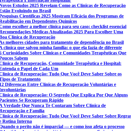
Terapêutica x Internação Hospitalar
Novos Estudos 2025 Revelam Como as Clínicas de Recuperação
Estão Evoluindo no Brasil
Pesquisas Científicas 2025 Mostram Eficácia dos Programas de
Reabilitação em Dependentes Químicos
Como escolher a melhor clínica para seu caso: checklist essencial
Recomendações Médicas Atualizadas 2025 Para Escolher Uma
Boa Clínica de Recuperação
As melhores cidades para tratamento de dependência no Brasil
A clínica que salvou minha família: o que ela fazia de diferente
6 Curiosidades Sobre Clínicas e Comunidades Terapêuticas Que
Poucos Sabem
Clínica de Recuperação, Comunidade Terapêutica e Hospital:
Entenda o Papel de Cada Um
Clínica de Recuperação: Tudo Que Você Deve Saber Sobre os
Tipos de Tratamento
12 Diferenças Entre Clínicas de Recuperação Voluntárias e
Involuntárias
Clínica de Recuperação: O Segredo Que Explica Por Que Alguns
Pacientes Se Recuperam Rápido
A Verdade Que Nunca Te Contaram Sobre Clínica de
Recuperação e Família
Clínica de Recuperação: Tudo Que Você Deve Saber Sobre Regra
e Rotina Interna
Quando o perito não é imparcial — e como isso afeta o processo