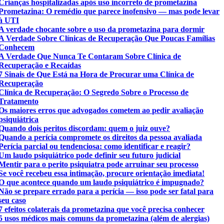
Crianças hospitalizadas após uso incorreto de prometazina
Prometazina: O remédio que parece inofensivo — mas pode levar
à UTI
A verdade chocante sobre o uso da prometazina para dormir
A Verdade Sobre Clínicas de Recuperação Que Poucas Famílias
Conhecem
A Verdade Que Nunca Te Contaram Sobre Clínica de
Recuperação e Recaídas
7 Sinais de Que Está na Hora de Procurar uma Clínica de
Recuperação
Clínica de Recuperação: O Segredo Sobre o Processo de
Tratamento
Os maiores erros que advogados cometem ao pedir avaliação
psiquiátrica
Quando dois peritos discordam: quem o juiz ouve?
Quando a perícia compromete os direitos da pessoa avaliada
Perícia parcial ou tendenciosa: como identificar e reagir?
Um laudo psiquiátrico pode definir seu futuro judicial
Mentir para o perito psiquiatra pode arruinar seu processo
Se você recebeu essa intimação, procure orientação imediata!
O que acontece quando um laudo psiquiátrico é impugnado?
Não se prepare errado para a perícia — isso pode ser fatal para
seu caso
7 efeitos colaterais da prometazina que você precisa conhecer
5 usos médicos mais comuns da prometazina (além de alergias)