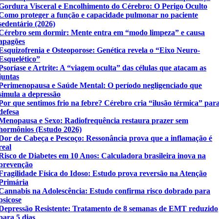
Gordura Visceral e Encolhimento do Cérebro: O Perigo Oculto
Como proteger a função e capacidade pulmonar no paciente
sedentário (2026)
Cérebro sem dormir: Mente entra em “modo limpeza” e causa
apagões
Esquizofrenia e Osteoporose: Genética revela o “Eixo Neuro-
Esquelético”
Psoríase e Artrite: A “viagem oculta” das células que atacam as
juntas
Perimenopausa e Saúde Mental: O período negligenciado que
simula a depressão
Por que sentimos frio na febre? Cérebro cria “ilusão térmica” par
defesa
Menopausa e Sexo: Radiofrequência restaura prazer sem
hormônios (Estudo 2026)
Dor de Cabeça e Pescoço: Ressonância prova que a inflamação é
real
Risco de Diabetes em 10 Anos: Calculadora brasileira inova na
prevenção
Fragilidade Física do Idoso: Estudo prova reversão na Atenção
Primária
Cannabis na Adolescência: Estudo confirma risco dobrado para
psicose
Depressão Resistente: Tratamento de 8 semanas de EMT reduzido
para 5 dias