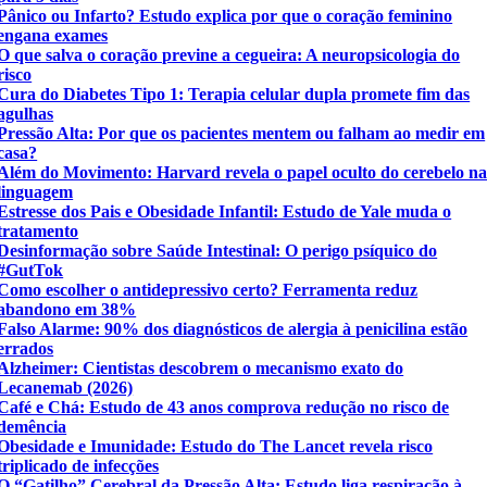
Pânico ou Infarto? Estudo explica por que o coração feminino
engana exames
O que salva o coração previne a cegueira: A neuropsicologia do
risco
Cura do Diabetes Tipo 1: Terapia celular dupla promete fim das
agulhas
Pressão Alta: Por que os pacientes mentem ou falham ao medir em
casa?
Além do Movimento: Harvard revela o papel oculto do cerebelo n
linguagem
Estresse dos Pais e Obesidade Infantil: Estudo de Yale muda o
tratamento
Desinformação sobre Saúde Intestinal: O perigo psíquico do
#GutTok
Como escolher o antidepressivo certo? Ferramenta reduz
abandono em 38%
Falso Alarme: 90% dos diagnósticos de alergia à penicilina estão
errados
Alzheimer: Cientistas descobrem o mecanismo exato do
Lecanemab (2026)
Café e Chá: Estudo de 43 anos comprova redução no risco de
demência
Obesidade e Imunidade: Estudo do The Lancet revela risco
triplicado de infecções
O “Gatilho” Cerebral da Pressão Alta: Estudo liga respiração à