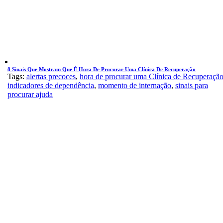
8 Sinais Que Mostram Que É Hora De Procurar Uma Clínica De Recuperação
Tags:
alertas precoces
,
hora de procurar uma Clínica de Recuperaçã
indicadores de dependência
,
momento de internação
,
sinais para
procurar ajuda