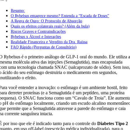
Resumo:
O Rybelsus emagrece mesmo? Entenda a “Escada de Doses”
A Regra de Ouro: O Protocolo de Absorção
Quais os efeitos colaterais reais? (Além da bula)
Riscos Graves e Contraindicações
Rybelsus x Álcool e Interações
Realidade Financeira e Veredito da Dra. Raíssa
FAQ Rápido (Perguntas de Consultório)
O Rybelsus é o primeiro análogo de GLP-1 oral do mundo. Ele utiliza 
mesma molécula ativa das injeções (Semaglutida), mas encapsulada
com uma tecnologia chamada SNAC (salcaprozato de sódio). Sem isso
o ácido do seu estômago destruiria o medicamento em segundos,
inutilizando o efeito.
Para você entender a inovação: o estômago é um ambiente hostil, feito
para derreter proteínas (e a Semaglutida é um peptídeo, uma proteína
pequena). O SNAC funciona como um “Cavalo de Troia”. Ele aument
o pH do estômago localmente, criando um escudo alcalino momentâne
que permite que a Semaglutida atravesse a parede do estômago e caia
na corrente sanguínea intacta.
É por isso que ele é indicado tanto para o controle do
Diabetes Tipo 2
quanto, em uso off-label (prescrição médica individualizada), para o