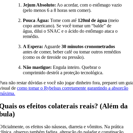
Jejum Absoluto:
Ao acordar, com o estômago vazio
(pelo menos 6 a 8 horas sem comer).
Pouca Água:
Tome com até
120ml de água
(meio
copo americano). Se você tomar um “balde” de
água, dilui o SNAC e o ácido do estômago ataca o
remédio.
A Espera:
Aguarde
30 minutos cronometrados
antes de comer, beber café ou tomar outros remédios
(como os de tireoide ou pressão).
Não mastigue:
Engula inteiro. Quebrar o
comprimido destrói a proteção tecnológica.
Para não restar dúvidas e você não jogar dinheiro fora, preparei um gui
visual de
como tomar o Rybelsus corretamente garantindo a absorção
máxima.
Quais os efeitos colaterais reais? (Além da
bula)
Oficialmente, os efeitos são náuseas, diarreia e vômitos. Na prática
clínica, observo também fadiga, alteração do paladar e constipação