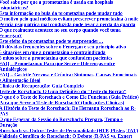
Você sabe por que a prometazina é usada em hospitais
psiquiátricos?
Esta informação no bula da prometazina pode mudar tudo
O motivo pelo qual médicos evitam prescrever prometazina à noite
Perícia psiquiátrica mal conduzida pode levar à perda da guarda
O que realmente acontece no seu corpo quando você toma
Fenergan?
Este efeito da prometazina pode te surpreender…
10 dúvidas frequentes sobre o Fenergan e seu princípio ativo
6 situações em que a prometazina é contraindicada
8 mitos sobre a prometazina que confundem pacientes
FAQ – Prometazina: Para que Serve e Diferenças entre
Antialérgicos
FAQ – Gastrite Nervosa e Crônica: Sintomas, Causas Emocionais
e Alimentação Ideal
Clínica de Recuperação: Guia Completo
Teste de Rorschach: O Guia Definitivo do “Teste do Borrão”
O que é o Teste de Rorschach e Como Ele Funciona (Guia Prático)
Para que Serve o Teste de Rorschach? (Indicações Clínicas)
A História do Teste de Rorschach: De Hermann Rorschach ao R-
PAS
O que Esperar da Sessão do Rorschach: Preparo, Tempo e
Duração
Rorschach vs. Outros Testes de Personalidade (HTP, Pfister, TAT)
Validade Científica do Rorschach: O Debate (R-PAS vs. Exner)