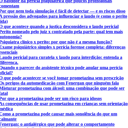
O bastidor da perícia psiquiátrica que poucos profissionais
comentam
Por que nem toda simulação é fácil de detectar — e os riscos disso
A pressão dos advogados para influenciar o laudo (e como o perito
lida)
O que acontece quando a justiça desconsidera o laudo pericial
Perito nomeado pelo juiz x contratado pela parte: qual tem mais
autonomia?
Psiquiatra clínico x perito: por que não é a mesma função?
Exame psiquiátrico simples x perícia forense completa: diferenças
essenciais
Laudo pericial para curatela x laudo para interdição: entenda a
diferença.
Quando o parecer do assistente técnico pode anular uma perícia
oficial?
O que pode acontecer se você tomar prometazina sem prescrição
Os perigos da automedicação com Fenergan que ninguém fala
Misturar prometazina com álcool: uma combinação que pode ser
fatal
Por que a prometazina pode ser um risco para idosos
As consequências de usar prometazina em crianças sem orientação
médica
Como a prometazina pode causar mais sonolência do que um
calmante
Fenergan: o antialérgico que pode alterar o comportamento