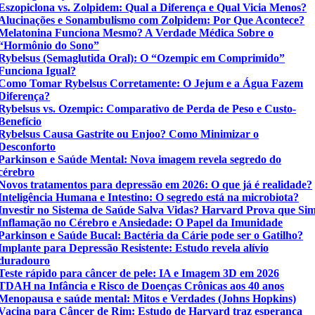
Eszopiclona vs. Zolpidem: Qual a Diferença e Qual Vicia Menos?
Alucinações e Sonambulismo com Zolpidem: Por Que Acontece?
Melatonina Funciona Mesmo? A Verdade Médica Sobre o
“Hormônio do Sono”
Rybelsus (Semaglutida Oral): O “Ozempic em Comprimido”
Funciona Igual?
Como Tomar Rybelsus Corretamente: O Jejum e a Água Fazem
Diferença?
Rybelsus vs. Ozempic: Comparativo de Perda de Peso e Custo-
Benefício
Rybelsus Causa Gastrite ou Enjoo? Como Minimizar o
Desconforto
Parkinson e Saúde Mental: Nova imagem revela segredo do
cérebro
Novos tratamentos para depressão em 2026: O que já é realidade?
Inteligência Humana e Intestino: O segredo está na microbiota?
Investir no Sistema de Saúde Salva Vidas? Harvard Prova que Si
Inflamação no Cérebro e Ansiedade: O Papel da Imunidade
Parkinson e Saúde Bucal: Bactéria da Cárie pode ser o Gatilho?
Implante para Depressão Resistente: Estudo revela alívio
duradouro
Teste rápido para câncer de pele: IA e Imagem 3D em 2026
TDAH na Infância e Risco de Doenças Crônicas aos 40 anos
Menopausa e saúde mental: Mitos e Verdades (Johns Hopkins)
Vacina para Câncer de Rim: Estudo de Harvard traz esperança