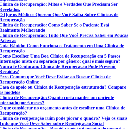
Clínica de Recuperação: Mitos e Verdades Que Precisam Ser
Revelados.
O Que os Médicos Querem Que Você Saiba Sobre Clínicas de
Recuperação
Clínica de Recuperação: Como Saber Se o Paciente Está
Realmente Melhorando
Clínica de Recuperação: Tudo Que Você Precisa Saber em Poucas
Palavras
Guia Rápido: Como Funciona o Tratamento em Uma Clínica de
Recuperação
Como Escolher Uma Boa Clínica de Recuperação em 5 Passos
Internação mista ou separada por gênero: qual é mais segura?
Nunca te Contaram: Clínica de Recuperação Pode Prevenir
Recaídas?
Erro Comum que Você Deve Evitar ao Buscar Clínica de
Recuperação Online
Casa de apoio ou Clínica de Recuperação estruturada? Compare
os modelos
Clínica de Recuperação: Quanto custa manter um paciente
internado por 6 meses?
O que considerar no orçamento antes de escolher uma Clínica de
Recuperação?
Clínica de recuperação ruim pode piorar o quadro? Veja os sinais
Tudo que Você Deve Saber sobre Reintegração Social
Clínica de Recuperação – Recaída após tratamento: de quem é a