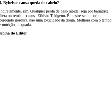
4. Rybelsus causa queda de cabelo?
Indiretamente, sim. Qualquer perda de peso rápida (seja por bariátrica,
dieta ou remédio) causa Eflúvio Telógeno. É o estresse do corpo
perdendo gordura, não uma toxicidade da droga. Melhora com o tempo
e nutrição adequada.
scolha do Editor