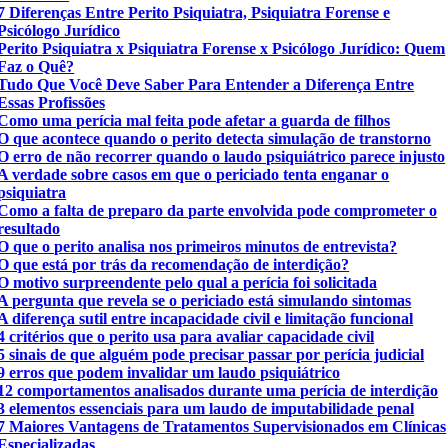
7 Diferenças Entre Perito Psiquiatra, Psiquiatra Forense e
Psicólogo Jurídico
Perito Psiquiatra x Psiquiatra Forense x Psicólogo Jurídico: Quem
Faz o Quê?
Tudo Que Você Deve Saber Para Entender a Diferença Entre
Essas Profissões
Como uma perícia mal feita pode afetar a guarda de filhos
O que acontece quando o perito detecta simulação de transtorno
O erro de não recorrer quando o laudo psiquiátrico parece injusto
A verdade sobre casos em que o periciado tenta enganar o
psiquiatra
Como a falta de preparo da parte envolvida pode comprometer o
resultado
O que o perito analisa nos primeiros minutos de entrevista?
O que está por trás da recomendação de interdição?
O motivo surpreendente pelo qual a perícia foi solicitada
A pergunta que revela se o periciado está simulando sintomas
A diferença sutil entre incapacidade civil e limitação funcional
4 critérios que o perito usa para avaliar capacidade civil
5 sinais de que alguém pode precisar passar por perícia judicial
9 erros que podem invalidar um laudo psiquiátrico
12 comportamentos analisados durante uma perícia de interdição
3 elementos essenciais para um laudo de imputabilidade penal
7 Maiores Vantagens de Tratamentos Supervisionados em Clínicas
Especializadas