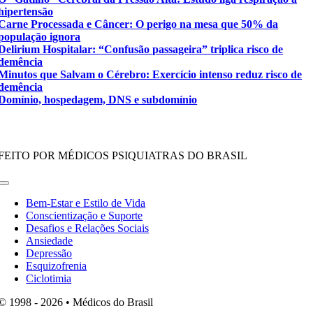
hipertensão
Carne Processada e Câncer: O perigo na mesa que 50% da
população ignora
Delirium Hospitalar: “Confusão passageira” triplica risco de
demência
Minutos que Salvam o Cérebro: Exercício intenso reduz risco de
demência
Domínio, hospedagem, DNS e subdomínio
FEITO POR MÉDICOS PSIQUIATRAS DO BRASIL
Toggle
Navigation
Bem-Estar e Estilo de Vida
Conscientização e Suporte
Desafios e Relações Sociais
Ansiedade
Depressão
Esquizofrenia
Ciclotimia
© 1998 - 2026 • Médicos do Brasil