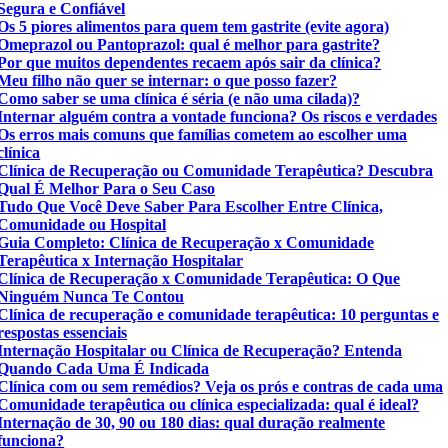
Segura e Confiável
Os 5 piores alimentos para quem tem gastrite (evite agora)
Omeprazol ou Pantoprazol: qual é melhor para gastrite?
Por que muitos dependentes recaem após sair da clínica?
Meu filho não quer se internar: o que posso fazer?
Como saber se uma clínica é séria (e não uma cilada)?
Internar alguém contra a vontade funciona? Os riscos e verdades
Os erros mais comuns que famílias cometem ao escolher uma
clínica
Clínica de Recuperação ou Comunidade Terapêutica? Descubra
Qual É Melhor Para o Seu Caso
Tudo Que Você Deve Saber Para Escolher Entre Clínica,
Comunidade ou Hospital
Guia Completo: Clínica de Recuperação x Comunidade
Terapêutica x Internação Hospitalar
Clínica de Recuperação x Comunidade Terapêutica: O Que
Ninguém Nunca Te Contou
Clínica de recuperação e comunidade terapêutica: 10 perguntas e
respostas essenciais
Internação Hospitalar ou Clínica de Recuperação? Entenda
Quando Cada Uma É Indicada
Clínica com ou sem remédios? Veja os prós e contras de cada uma
Comunidade terapêutica ou clínica especializada: qual é ideal?
Internação de 30, 90 ou 180 dias: qual duração realmente
funciona?