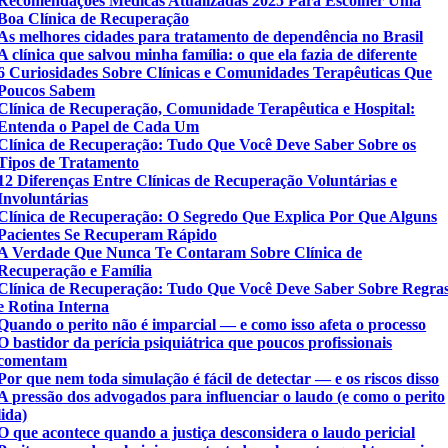
Recomendações Médicas Atualizadas 2025 Para Escolher Uma
Boa Clínica de Recuperação
As melhores cidades para tratamento de dependência no Brasil
A clínica que salvou minha família: o que ela fazia de diferente
6 Curiosidades Sobre Clínicas e Comunidades Terapêuticas Que
Poucos Sabem
Clínica de Recuperação, Comunidade Terapêutica e Hospital:
Entenda o Papel de Cada Um
Clínica de Recuperação: Tudo Que Você Deve Saber Sobre os
Tipos de Tratamento
12 Diferenças Entre Clínicas de Recuperação Voluntárias e
Involuntárias
Clínica de Recuperação: O Segredo Que Explica Por Que Alguns
Pacientes Se Recuperam Rápido
A Verdade Que Nunca Te Contaram Sobre Clínica de
Recuperação e Família
Clínica de Recuperação: Tudo Que Você Deve Saber Sobre Regra
e Rotina Interna
Quando o perito não é imparcial — e como isso afeta o processo
O bastidor da perícia psiquiátrica que poucos profissionais
comentam
Por que nem toda simulação é fácil de detectar — e os riscos disso
A pressão dos advogados para influenciar o laudo (e como o perito
lida)
O que acontece quando a justiça desconsidera o laudo pericial