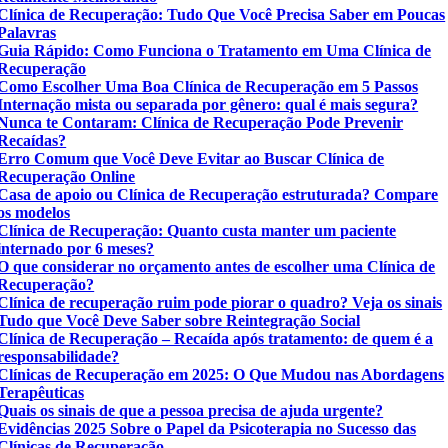
Clínica de Recuperação: Tudo Que Você Precisa Saber em Poucas
Palavras
Guia Rápido: Como Funciona o Tratamento em Uma Clínica de
Recuperação
Como Escolher Uma Boa Clínica de Recuperação em 5 Passos
Internação mista ou separada por gênero: qual é mais segura?
Nunca te Contaram: Clínica de Recuperação Pode Prevenir
Recaídas?
Erro Comum que Você Deve Evitar ao Buscar Clínica de
Recuperação Online
Casa de apoio ou Clínica de Recuperação estruturada? Compare
os modelos
Clínica de Recuperação: Quanto custa manter um paciente
internado por 6 meses?
O que considerar no orçamento antes de escolher uma Clínica de
Recuperação?
Clínica de recuperação ruim pode piorar o quadro? Veja os sinais
Tudo que Você Deve Saber sobre Reintegração Social
Clínica de Recuperação – Recaída após tratamento: de quem é a
responsabilidade?
Clínicas de Recuperação em 2025: O Que Mudou nas Abordagens
Terapêuticas
Quais os sinais de que a pessoa precisa de ajuda urgente?
Evidências 2025 Sobre o Papel da Psicoterapia no Sucesso das
Clínicas de Recuperação