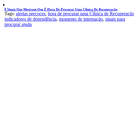
8 Sinais Que Mostram Que É Hora De Procurar Uma Clínica De Recuperação
Tags:
alertas precoces
,
hora de procurar uma Clínica de Recuperaçã
indicadores de dependência
,
momento de internação
,
sinais para
procurar ajuda