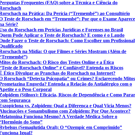
Perguntas Frequentes (FAQ) sobre a Técnica e Ciência do
Rorschach
Rorschach na Prática: Da Perícia (“Tremembé”) ao Consultório
O Teste de Rorschach em “Tremembé”: Por que o Exame Aparec
na Série?
Uso do Rorschach em Perícias Jurídicas e Forenses no Brasil
Quem Pode Aplicar o Teste de Rorschach? E como é o Laudo
Onde Fazer o Teste de Rorschach: Como Escolher um Profissional
Qualificado
Rorschach na Mídia: O que Filmes e Séries Mostram (Além de
“Tremembé”)
Mitos do Rorschach: O Risco dos Testes Online e a Ética
“Teste de Rorschach Online” é Confiável? Entenda os Riscos
É Ético Divulgar as Pranchas do Rorschach na Internet?
O Rorschach “Detecta Psicopatia” ou Crimes? Esclarecendo Mito
Prometazina Engorda? Entenda a Relação do Antialérgico com o
Apetite e o Peso Corporal
Zolpidem (Stilnox): Eficácia, Riscos de Dependência e Como Para
com Segurança
Eszopiclona vs. Zolpidem: Qual a Diferença e Qual Vicia Menos?
Alucinações e Sonambulismo com Zolpidem: Por Que Acontece?
Melatonina Funciona Mesmo? A Verdade Médica Sobre o
“Hormônio do Sono”
Rybelsus (Semaglutida Oral): O “Ozempic em Comprimido”
Funciona Igual?