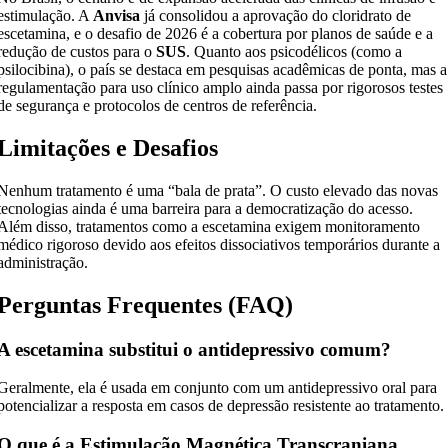
estimulação. A
Anvisa
já consolidou a aprovação do cloridrato de
escetamina, e o desafio de 2026 é a cobertura por planos de saúde e a
redução de custos para o
SUS
. Quanto aos psicodélicos (como a
psilocibina), o país se destaca em pesquisas acadêmicas de ponta, mas a
regulamentação para uso clínico amplo ainda passa por rigorosos testes
de segurança e protocolos de centros de referência.
Limitações e Desafios
Nenhum tratamento é uma “bala de prata”. O custo elevado das novas
tecnologias ainda é uma barreira para a democratização do acesso.
Além disso, tratamentos como a escetamina exigem monitoramento
médico rigoroso devido aos efeitos dissociativos temporários durante a
administração.
Perguntas Frequentes (FAQ)
A escetamina substitui o antidepressivo comum?
Geralmente, ela é usada em conjunto com um antidepressivo oral para
potencializar a resposta em casos de depressão resistente ao tratamento.
O que é a Estimulação Magnética Transcraniana