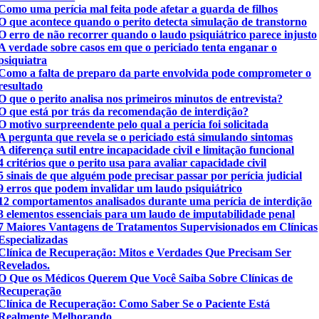
Como uma perícia mal feita pode afetar a guarda de filhos
O que acontece quando o perito detecta simulação de transtorno
O erro de não recorrer quando o laudo psiquiátrico parece injusto
A verdade sobre casos em que o periciado tenta enganar o
psiquiatra
Como a falta de preparo da parte envolvida pode comprometer o
resultado
O que o perito analisa nos primeiros minutos de entrevista?
O que está por trás da recomendação de interdição?
O motivo surpreendente pelo qual a perícia foi solicitada
A pergunta que revela se o periciado está simulando sintomas
A diferença sutil entre incapacidade civil e limitação funcional
4 critérios que o perito usa para avaliar capacidade civil
5 sinais de que alguém pode precisar passar por perícia judicial
9 erros que podem invalidar um laudo psiquiátrico
12 comportamentos analisados durante uma perícia de interdição
3 elementos essenciais para um laudo de imputabilidade penal
7 Maiores Vantagens de Tratamentos Supervisionados em Clínicas
Especializadas
Clínica de Recuperação: Mitos e Verdades Que Precisam Ser
Revelados.
O Que os Médicos Querem Que Você Saiba Sobre Clínicas de
Recuperação
Clínica de Recuperação: Como Saber Se o Paciente Está
Realmente Melhorando