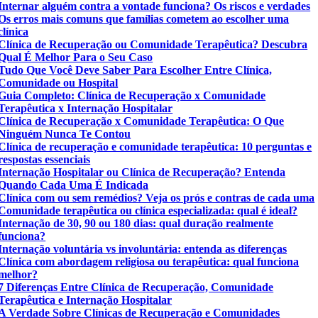
Internar alguém contra a vontade funciona? Os riscos e verdades
Os erros mais comuns que famílias cometem ao escolher uma
clínica
Clínica de Recuperação ou Comunidade Terapêutica? Descubra
Qual É Melhor Para o Seu Caso
Tudo Que Você Deve Saber Para Escolher Entre Clínica,
Comunidade ou Hospital
Guia Completo: Clínica de Recuperação x Comunidade
Terapêutica x Internação Hospitalar
Clínica de Recuperação x Comunidade Terapêutica: O Que
Ninguém Nunca Te Contou
Clínica de recuperação e comunidade terapêutica: 10 perguntas e
respostas essenciais
Internação Hospitalar ou Clínica de Recuperação? Entenda
Quando Cada Uma É Indicada
Clínica com ou sem remédios? Veja os prós e contras de cada uma
Comunidade terapêutica ou clínica especializada: qual é ideal?
Internação de 30, 90 ou 180 dias: qual duração realmente
funciona?
Internação voluntária vs involuntária: entenda as diferenças
Clínica com abordagem religiosa ou terapêutica: qual funciona
melhor?
7 Diferenças Entre Clínica de Recuperação, Comunidade
Terapêutica e Internação Hospitalar
A Verdade Sobre Clínicas de Recuperação e Comunidades