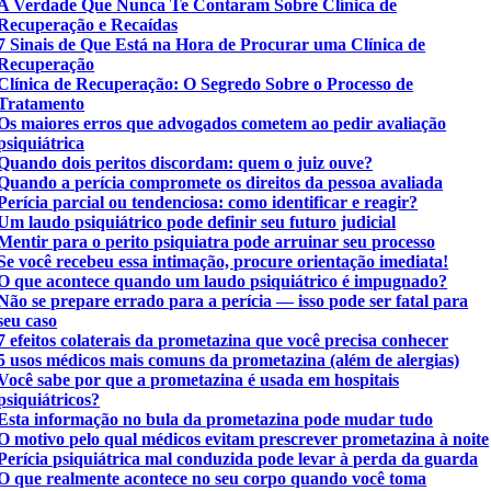
A Verdade Que Nunca Te Contaram Sobre Clínica de
Recuperação e Recaídas
7 Sinais de Que Está na Hora de Procurar uma Clínica de
Recuperação
Clínica de Recuperação: O Segredo Sobre o Processo de
Tratamento
Os maiores erros que advogados cometem ao pedir avaliação
psiquiátrica
Quando dois peritos discordam: quem o juiz ouve?
Quando a perícia compromete os direitos da pessoa avaliada
Perícia parcial ou tendenciosa: como identificar e reagir?
Um laudo psiquiátrico pode definir seu futuro judicial
Mentir para o perito psiquiatra pode arruinar seu processo
Se você recebeu essa intimação, procure orientação imediata!
O que acontece quando um laudo psiquiátrico é impugnado?
Não se prepare errado para a perícia — isso pode ser fatal para
seu caso
7 efeitos colaterais da prometazina que você precisa conhecer
5 usos médicos mais comuns da prometazina (além de alergias)
Você sabe por que a prometazina é usada em hospitais
psiquiátricos?
Esta informação no bula da prometazina pode mudar tudo
O motivo pelo qual médicos evitam prescrever prometazina à noite
Perícia psiquiátrica mal conduzida pode levar à perda da guarda
O que realmente acontece no seu corpo quando você toma