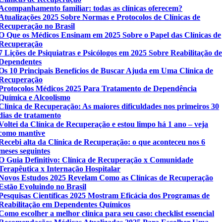
Acompanhamento familiar: todas as clínicas oferecem?
Atualizações 2025 Sobre Normas e Protocolos de Clínicas de
Recuperação no Brasil
O Que os Médicos Ensinam em 2025 Sobre o Papel das Clínicas de
Recuperação
7 Lições de Psiquiatras e Psicólogos em 2025 Sobre Reabilitação d
Dependentes
Os 10 Principais Benefícios de Buscar Ajuda em Uma Clínica de
Recuperação
Protocolos Médicos 2025 Para Tratamento de Dependência
Química e Alcoolismo
Clínica de Recuperação: As maiores dificuldades nos primeiros 30
dias de tratamento
Voltei da Clínica de Recuperação e estou limpo há 1 ano – veja
como mantive
Recebi alta da Clínica de Recuperação: o que aconteceu nos 6
meses seguintes
O Guia Definitivo: Clínica de Recuperação x Comunidade
Terapêutica x Internação Hospitalar
Novos Estudos 2025 Revelam Como as Clínicas de Recuperação
Estão Evoluindo no Brasil
Pesquisas Científicas 2025 Mostram Eficácia dos Programas de
Reabilitação em Dependentes Químicos
Como escolher a melhor clínica para seu caso: checklist essencial