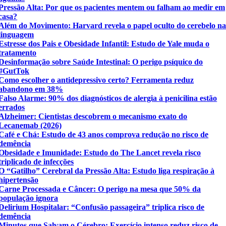
Pressão Alta: Por que os pacientes mentem ou falham ao medir em
casa?
Além do Movimento: Harvard revela o papel oculto do cerebelo n
linguagem
Estresse dos Pais e Obesidade Infantil: Estudo de Yale muda o
tratamento
Desinformação sobre Saúde Intestinal: O perigo psíquico do
#GutTok
Como escolher o antidepressivo certo? Ferramenta reduz
abandono em 38%
Falso Alarme: 90% dos diagnósticos de alergia à penicilina estão
errados
Alzheimer: Cientistas descobrem o mecanismo exato do
Lecanemab (2026)
Café e Chá: Estudo de 43 anos comprova redução no risco de
demência
Obesidade e Imunidade: Estudo do The Lancet revela risco
triplicado de infecções
O “Gatilho” Cerebral da Pressão Alta: Estudo liga respiração à
hipertensão
Carne Processada e Câncer: O perigo na mesa que 50% da
população ignora
Delirium Hospitalar: “Confusão passageira” triplica risco de
demência
Minutos que Salvam o Cérebro: Exercício intenso reduz risco de