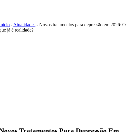
Skip
to
content
Início
-
Atualidades
-
Novos tratamentos para depressão em 2026: O
que já é realidade?
Novos Tratamentos Para Depressão Em