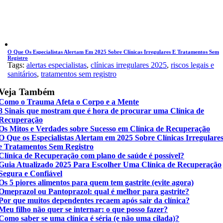
O Que Os Especialistas Alertam Em 2025 Sobre Clínicas Irregulares E Tratamentos Sem
Registro
Tags:
alertas especialistas
,
clínicas irregulares 2025
,
riscos legais e
sanitários
,
tratamentos sem registro
Veja Também
Como o Trauma Afeta o Corpo e a Mente
8 Sinais que mostram que é hora de procurar uma Clínica de
Recuperação
Os Mitos e Verdades sobre Sucesso em Clínica de Recuperação
O Que os Especialistas Alertam em 2025 Sobre Clínicas Irregulare
e Tratamentos Sem Registro
Clínica de Recuperação com plano de saúde é possível?
Guia Atualizado 2025 Para Escolher Uma Clínica de Recuperação
Segura e Confiável
Os 5 piores alimentos para quem tem gastrite (evite agora)
Omeprazol ou Pantoprazol: qual é melhor para gastrite?
Por que muitos dependentes recaem após sair da clínica?
Meu filho não quer se internar: o que posso fazer?
Como saber se uma clínica é séria (e não uma cilada)?