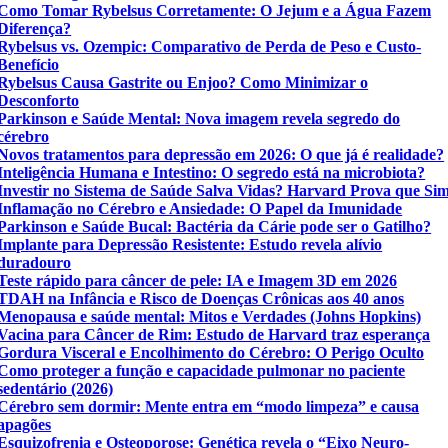
Como Tomar Rybelsus Corretamente: O Jejum e a Água Fazem
Diferença?
Rybelsus vs. Ozempic: Comparativo de Perda de Peso e Custo-
Benefício
Rybelsus Causa Gastrite ou Enjoo? Como Minimizar o
Desconforto
Parkinson e Saúde Mental: Nova imagem revela segredo do
cérebro
Novos tratamentos para depressão em 2026: O que já é realidade?
Inteligência Humana e Intestino: O segredo está na microbiota?
Investir no Sistema de Saúde Salva Vidas? Harvard Prova que Si
Inflamação no Cérebro e Ansiedade: O Papel da Imunidade
Parkinson e Saúde Bucal: Bactéria da Cárie pode ser o Gatilho?
Implante para Depressão Resistente: Estudo revela alívio
duradouro
Teste rápido para câncer de pele: IA e Imagem 3D em 2026
TDAH na Infância e Risco de Doenças Crônicas aos 40 anos
Menopausa e saúde mental: Mitos e Verdades (Johns Hopkins)
Vacina para Câncer de Rim: Estudo de Harvard traz esperança
Gordura Visceral e Encolhimento do Cérebro: O Perigo Oculto
Como proteger a função e capacidade pulmonar no paciente
sedentário (2026)
Cérebro sem dormir: Mente entra em “modo limpeza” e causa
apagões
Esquizofrenia e Osteoporose: Genética revela o “Eixo Neuro-