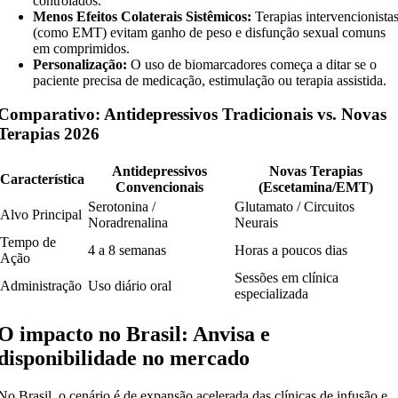
controlados.
Menos Efeitos Colaterais Sistêmicos:
Terapias intervencionista
(como EMT) evitam ganho de peso e disfunção sexual comuns
em comprimidos.
Personalização:
O uso de biomarcadores começa a ditar se o
paciente precisa de medicação, estimulação ou terapia assistida.
Comparativo: Antidepressivos Tradicionais vs. Novas
Terapias 2026
Antidepressivos
Novas Terapias
Característica
Convencionais
(Escetamina/EMT)
Serotonina /
Glutamato / Circuitos
Alvo Principal
Noradrenalina
Neurais
Tempo de
4 a 8 semanas
Horas a poucos dias
Ação
Sessões em clínica
Administração
Uso diário oral
especializada
O impacto no Brasil: Anvisa e
disponibilidade no mercado
No Brasil, o cenário é de expansão acelerada das clínicas de infusão e