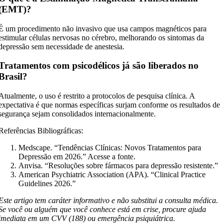
(EMT)?
É um procedimento não invasivo que usa campos magnéticos para
estimular células nervosas no cérebro, melhorando os sintomas da
depressão sem necessidade de anestesia.
Tratamentos com psicodélicos já são liberados no
Brasil?
Atualmente, o uso é restrito a protocolos de pesquisa clínica. A
expectativa é que normas específicas surjam conforme os resultados de
segurança sejam consolidados internacionalmente.
Referências Bibliográficas:
Medscape. “Tendências Clínicas: Novos Tratamentos para
Depressão em 2026.” Acesse a fonte.
Anvisa. “Resoluções sobre fármacos para depressão resistente.”
American Psychiatric Association (APA). “Clinical Practice
Guidelines 2026.”
Este artigo tem caráter informativo e não substitui a consulta médica.
Se você ou alguém que você conhece está em crise, procure ajuda
imediata em um CVV (188) ou emergência psiquiátrica.