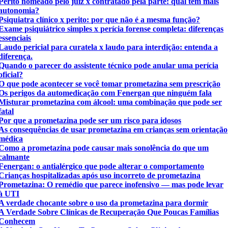
Perito nomeado pelo juiz x contratado pela parte: qual tem mais
autonomia?
Psiquiatra clínico x perito: por que não é a mesma função?
Exame psiquiátrico simples x perícia forense completa: diferenças
essenciais
Laudo pericial para curatela x laudo para interdição: entenda a
diferença.
Quando o parecer do assistente técnico pode anular uma perícia
oficial?
O que pode acontecer se você tomar prometazina sem prescrição
Os perigos da automedicação com Fenergan que ninguém fala
Misturar prometazina com álcool: uma combinação que pode ser
fatal
Por que a prometazina pode ser um risco para idosos
As consequências de usar prometazina em crianças sem orientação
médica
Como a prometazina pode causar mais sonolência do que um
calmante
Fenergan: o antialérgico que pode alterar o comportamento
Crianças hospitalizadas após uso incorreto de prometazina
Prometazina: O remédio que parece inofensivo — mas pode levar
à UTI
A verdade chocante sobre o uso da prometazina para dormir
A Verdade Sobre Clínicas de Recuperação Que Poucas Famílias
Conhecem