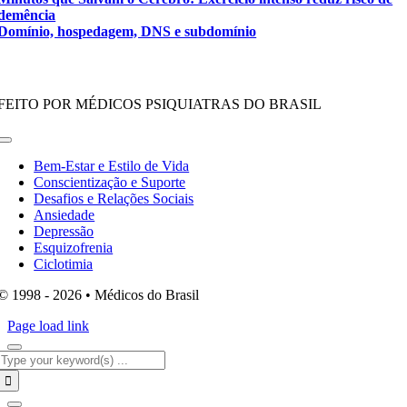
demência
Domínio, hospedagem, DNS e subdomínio
FEITO POR MÉDICOS PSIQUIATRAS DO BRASIL
Toggle
Navigation
Bem-Estar e Estilo de Vida
Conscientização e Suporte
Desafios e Relações Sociais
Ansiedade
Depressão
Esquizofrenia
Ciclotimia
© 1998 - 2026 • Médicos do Brasil
Page load link
Search
for: