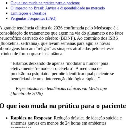
O que isso muda na prática para o paciente
O impacto no Brasil: Anvisa e disponibilidade no mercado
Limitações e Desafios
Perguntas Frequentes (FAQ)
A grande tendência clínica de 2026 confirmada pelo Medscape é a
consolidação de tratamentos que agem na via do glutamato e no fator
neurotrófico derivado do cérebro (BDNF). Ao contrário dos ISRS
(fluoxetina, sertralina), que levam semanas para agir, as novas
abordagens buscam “religar” as sinapses atrofiadas pelo estresse
crônico de forma quase instantânea.
“Estamos deixando de apenas ‘modular o humor’ para
efetivamente ‘remodelar o cérebro’. A medicina de
precisão na psiquiatria permite identificar qual paciente se
beneficiará de uma intervenção biológica rápida.”
— Especialistas em tendências clínicas via Medscape
(Janeiro de 2026).
O que isso muda na prática para o paciente
Rapidez na Resposta:
Redução drástica de ideação suicida e
sintomas graves em menos de 24 horas em ambientes