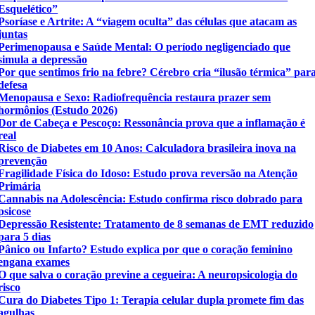
Esquelético”
Psoríase e Artrite: A “viagem oculta” das células que atacam as
juntas
Perimenopausa e Saúde Mental: O período negligenciado que
simula a depressão
Por que sentimos frio na febre? Cérebro cria “ilusão térmica” par
defesa
Menopausa e Sexo: Radiofrequência restaura prazer sem
hormônios (Estudo 2026)
Dor de Cabeça e Pescoço: Ressonância prova que a inflamação é
real
Risco de Diabetes em 10 Anos: Calculadora brasileira inova na
prevenção
Fragilidade Física do Idoso: Estudo prova reversão na Atenção
Primária
Cannabis na Adolescência: Estudo confirma risco dobrado para
psicose
Depressão Resistente: Tratamento de 8 semanas de EMT reduzido
para 5 dias
Pânico ou Infarto? Estudo explica por que o coração feminino
engana exames
O que salva o coração previne a cegueira: A neuropsicologia do
risco
Cura do Diabetes Tipo 1: Terapia celular dupla promete fim das
agulhas