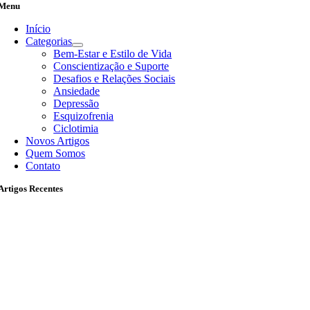
Menu
Início
Categorias
Bem-Estar e Estilo de Vida
Conscientização e Suporte
Desafios e Relações Sociais
Ansiedade
Depressão
Esquizofrenia
Ciclotimia
Novos Artigos
Quem Somos
Contato
Artigos Recentes