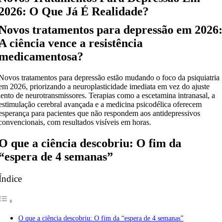
2026: O Que Já É Realidade?
Novos tratamentos para depressão em 2026
A ciência vence a resistência
medicamentosa?
Novos tratamentos para depressão estão mudando o foco da psiquiatria
em 2026, priorizando a neuroplasticidade imediata em vez do ajuste
lento de neurotransmissores. Terapias como a escetamina intranasal, a
estimulação cerebral avançada e a medicina psicodélica oferecem
esperança para pacientes que não respondem aos antidepressivos
convencionais, com resultados visíveis em horas.
O que a ciência descobriu: O fim da
“espera de 4 semanas”
Índice
O que a ciência descobriu: O fim da “espera de 4 semanas”