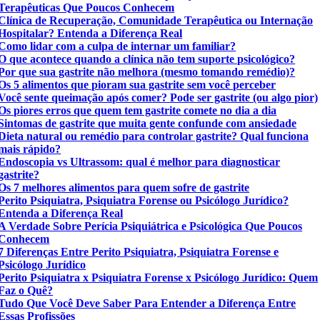
Terapêuticas Que Poucos Conhecem
Clínica de Recuperação, Comunidade Terapêutica ou Internação
Hospitalar? Entenda a Diferença Real
Como lidar com a culpa de internar um familiar?
O que acontece quando a clínica não tem suporte psicológico?
Por que sua gastrite não melhora (mesmo tomando remédio)?
Os 5 alimentos que pioram sua gastrite sem você perceber
Você sente queimação após comer? Pode ser gastrite (ou algo pior)
Os piores erros que quem tem gastrite comete no dia a dia
Sintomas de gastrite que muita gente confunde com ansiedade
Dieta natural ou remédio para controlar gastrite? Qual funciona
mais rápido?
Endoscopia vs Ultrassom: qual é melhor para diagnosticar
gastrite?
Os 7 melhores alimentos para quem sofre de gastrite
Perito Psiquiatra, Psiquiatra Forense ou Psicólogo Jurídico?
Entenda a Diferença Real
A Verdade Sobre Perícia Psiquiátrica e Psicológica Que Poucos
Conhecem
7 Diferenças Entre Perito Psiquiatra, Psiquiatra Forense e
Psicólogo Jurídico
Perito Psiquiatra x Psiquiatra Forense x Psicólogo Jurídico: Quem
Faz o Quê?
Tudo Que Você Deve Saber Para Entender a Diferença Entre
Essas Profissões