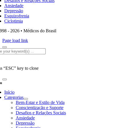
Desafios e Relações Sociais
Ansiedade
Depressão
Esquizofrenia
Ciclotimia
998 - 2026 • Médicos do Brasil
Page load link
rch
ss “ESC” key to close
u
Início
Categorias
Bem-Estar e Estilo de Vida
Conscientização e Suporte
Desafios e Relações Sociais
Ansiedade
Depressão