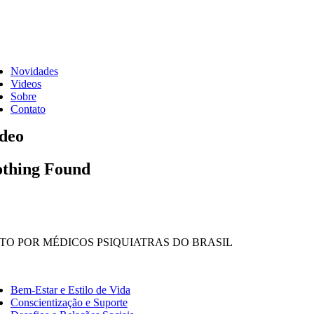
Skip
to
content
ggle
vigation
Novidades
Videos
Sobre
Contato
deo
thing Found
ITO POR MÉDICOS PSIQUIATRAS DO BRASIL
ggle
vigation
Bem-Estar e Estilo de Vida
Conscientização e Suporte