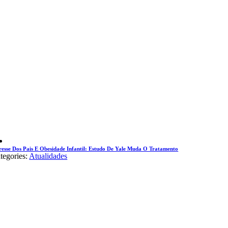
resse Dos Pais E Obesidade Infantil: Estudo De Yale Muda O Tratamento
tegories:
Atualidades