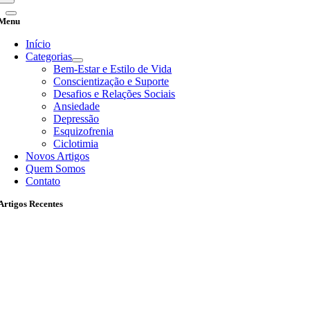
Menu
Início
Categorias
Bem-Estar e Estilo de Vida
Conscientização e Suporte
Desafios e Relações Sociais
Ansiedade
Depressão
Esquizofrenia
Ciclotimia
Novos Artigos
Quem Somos
Contato
Artigos Recentes