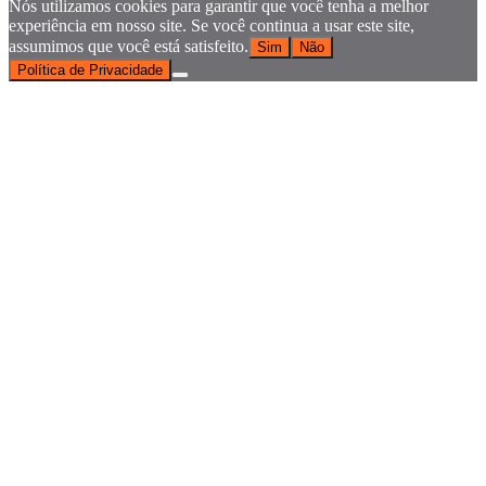
Nós utilizamos cookies para garantir que você tenha a melhor
experiência em nosso site. Se você continua a usar este site,
assumimos que você está satisfeito.
Sim
Não
Política de Privacidade
Go
to
Top