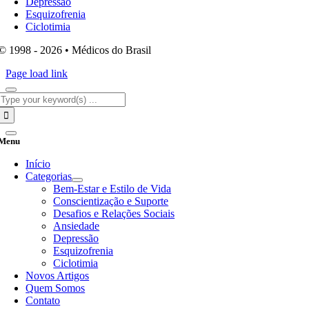
Depressão
Esquizofrenia
Ciclotimia
© 1998 - 2026 • Médicos do Brasil
Page load link
Search
for:
Menu
Início
Categorias
Bem-Estar e Estilo de Vida
Conscientização e Suporte
Desafios e Relações Sociais
Ansiedade
Depressão
Esquizofrenia
Ciclotimia
Novos Artigos
Quem Somos
Contato