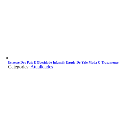
Estresse Dos Pais E Obesidade Infantil: Estudo De Yale Muda O Tratamento
Categories:
Atualidades