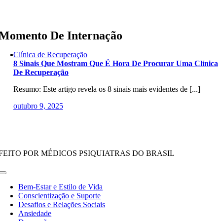
Skip
to
content
Momento De Internação
Clínica de Recuperação
8 Sinais Que Mostram Que É Hora De Procurar Uma Clínica
De Recuperação
Resumo: Este artigo revela os 8 sinais mais evidentes de [...]
outubro 9, 2025
FEITO POR MÉDICOS PSIQUIATRAS DO BRASIL
Toggle
Navigation
Bem-Estar e Estilo de Vida
Conscientização e Suporte
Desafios e Relações Sociais
Ansiedade