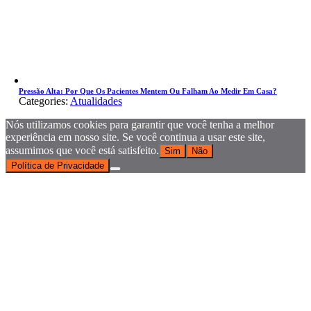
Pressão Alta: Por Que Os Pacientes Mentem Ou Falham Ao Medir Em Casa?
Categories:
Atualidades
Nós utilizamos cookies para garantir que você tenha a melhor
experiência em nosso site. Se você continua a usar este site,
assumimos que você está satisfeito.
Sim
Não
Política de Privacidade
Go
to
Top