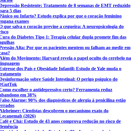
psicose
Depressão Resistente: Tratamento de 8 semanas de EMT reduzido
para 5 dias
Pânico ou Infarto? Estudo explica por que o coração feminino
engana exames
O que salva o coração previne a cegueira: A neuropsicologia do
risco
Cura do Diabetes Tipo 1: Terapia celular dupla promete fim das
agulhas
Pressão Alta: Por que os pacientes mentem ou falham ao medir em
casa?
Além do Movimento: Harvard revela o papel oculto do cerebelo n
linguagem
Estresse dos Pais e Obesidade Infantil: Estudo de Yale muda o
tratamento
Desinformação sobre Saúde Intestinal: O perigo psíquico do
#GutTok
Como escolher o antidepressivo certo? Ferramenta reduz
abandono em 38%
Falso Alarme: 90% dos diagnósticos de alergia à penicilina estão
errados
Alzheimer: Cientistas descobrem o mecanismo exato do
Lecanemab (2026)
Café e Chá: Estudo de 43 anos comprova redução no risco de
demência