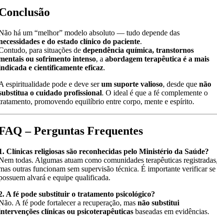
Conclusão
Não há um “melhor” modelo absoluto — tudo depende das
necessidades e do estado clínico do paciente
.
Contudo, para situações de
dependência química, transtornos
mentais ou sofrimento intenso
, a
abordagem terapêutica é a mais
indicada e cientificamente eficaz
.
A espiritualidade pode e deve ser
um suporte valioso
, desde que
não
substitua o cuidado profissional
. O ideal é que a fé complemente o
tratamento, promovendo equilíbrio entre corpo, mente e espírito.
FAQ – Perguntas Frequentes
1. Clínicas religiosas são reconhecidas pelo Ministério da Saúde?
Nem todas. Algumas atuam como comunidades terapêuticas registradas
mas outras funcionam sem supervisão técnica. É importante verificar se
possuem alvará e equipe qualificada.
2. A fé pode substituir o tratamento psicológico?
Não. A fé pode fortalecer a recuperação, mas
não substitui
intervenções clínicas ou psicoterapêuticas
baseadas em evidências.