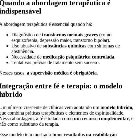
Quando a abordagem terapêutica é
indispensável
A abordagem terapêutica é essencial quando há:
Diagnóstico de
transtornos mentais graves
(como
esquizofrenia, depressão maior, transtorno bipolar).
Uso abusivo de
substâncias químicas
com sintomas de
abstinência.
Necessidade de
medicação psiquiátrica controlada
.
Tentativas prévias de tratamento sem sucesso.
Nesses casos,
a supervisão médica é obrigatória
.
Integração entre fé e terapia: o modelo
híbrido
Um número crescente de clínicas vem adotando um
modelo híbrido
,
que combina práticas terapêuticas e elementos de espiritualidade.
Nessa abordagem, a fé é tratada como
um recurso complementar
, e
não como substituto da terapia.
Esse modelo tem mostrado
bons resultados na reabilitação