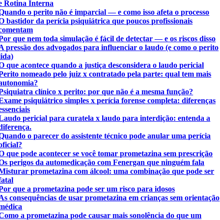
e Rotina Interna
Quando o perito não é imparcial — e como isso afeta o processo
O bastidor da perícia psiquiátrica que poucos profissionais
comentam
Por que nem toda simulação é fácil de detectar — e os riscos disso
A pressão dos advogados para influenciar o laudo (e como o perito
lida)
O que acontece quando a justiça desconsidera o laudo pericial
Perito nomeado pelo juiz x contratado pela parte: qual tem mais
autonomia?
Psiquiatra clínico x perito: por que não é a mesma função?
Exame psiquiátrico simples x perícia forense completa: diferenças
essenciais
Laudo pericial para curatela x laudo para interdição: entenda a
diferença.
Quando o parecer do assistente técnico pode anular uma perícia
oficial?
O que pode acontecer se você tomar prometazina sem prescrição
Os perigos da automedicação com Fenergan que ninguém fala
Misturar prometazina com álcool: uma combinação que pode ser
fatal
Por que a prometazina pode ser um risco para idosos
As consequências de usar prometazina em crianças sem orientação
médica
Como a prometazina pode causar mais sonolência do que um