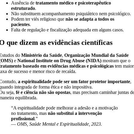
Ausência de
tratamento médico e psicoterapêutico
estruturado
.
Não substituem acompanhamento psiquiátrico nem psicológico.
Podem ter viés religioso que
não se adapta a todos os
pacientes
.
Falta de regulação e fiscalização adequada em alguns casos.
O que dizem as evidências científicas
Estudos do
Ministério da Saúde
,
Organização Mundial da Saúde
(OMS)
e
National Institute on Drug Abuse (NIDA)
mostram que o
tratamento baseado em evidências médicas e psicológicas
tem maior
taxa de sucesso e menor risco de recaída.
Contudo,
a espiritualidade pode ser um fator protetor importante
,
quando integrada de forma ética e não impositiva.
Ou seja,
fé e ciência não são opostas
, mas precisam caminhar juntas d
maneira equilibrada.
“A espiritualidade pode melhorar a adesão e a motivação
no tratamento, mas
não substitui a intervenção
profissional
.”
—
OMS, Saúde Mental e Espiritualidade, 2023.