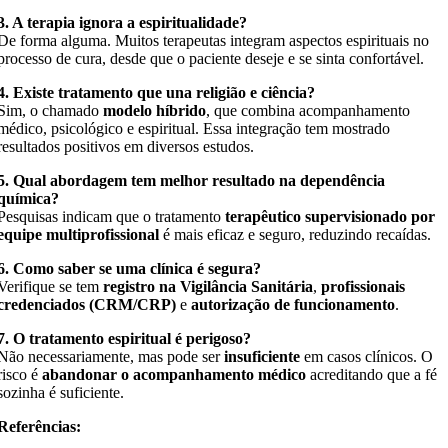
3. A terapia ignora a espiritualidade?
De forma alguma. Muitos terapeutas integram aspectos espirituais no
processo de cura, desde que o paciente deseje e se sinta confortável.
4. Existe tratamento que una religião e ciência?
Sim, o chamado
modelo híbrido
, que combina acompanhamento
médico, psicológico e espiritual. Essa integração tem mostrado
resultados positivos em diversos estudos.
5. Qual abordagem tem melhor resultado na dependência
química?
Pesquisas indicam que o tratamento
terapêutico supervisionado por
equipe multiprofissional
é mais eficaz e seguro, reduzindo recaídas.
6. Como saber se uma clínica é segura?
Verifique se tem
registro na Vigilância Sanitária
,
profissionais
credenciados (CRM/CRP)
e
autorização de funcionamento
.
7. O tratamento espiritual é perigoso?
Não necessariamente, mas pode ser
insuficiente
em casos clínicos. O
risco é
abandonar o acompanhamento médico
acreditando que a fé
sozinha é suficiente.
Referências: