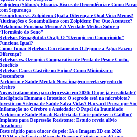
Zolpidem (Stilnox): Eficácia, Riscos de Dependência e Como Para
com Segurança
Eszopiclona vs. Zolpidem: Qual a Diferença e Qual Vicia Menos?
Alucinações e Sonambulismo com Zolpidem: Por Que Acontece?
Melatonina Funciona Mesmo? A Verdade Médica Sobre o
“Hormônio do Sono”
Rybelsus (Semaglutida Oral): O “Ozempic em Comprimido”
Funciona Igual?
Como Tomar Rybelsus Corretamente: O Jejum e a Água Fazem
Diferença?
Rybelsus vs. Ozempic: Comparativo de Perda de Peso e Custo-
Benefício
Rybelsus Causa Gastrite ou Enjoo? Como Minimizar o
Desconforto
Parkinson e Saúde Mental: Nova imagem revela segredo do
cérebro
Novos tratamentos para depressão em 2026: O que já é realidade?
Inteligência Humana e Intestino: O segredo está na microbiota?
Investir no Sistema de Saúde Salva Vidas? Harvard Prova que Si
Inflamação no Cérebro e Ansiedade: O Papel da Imunidade
Parkinson e Saúde Bucal: Bactéria da Cárie pode ser o Gatilho?
Implante para Depressão Resistente: Estudo revela alívio
duradouro
Teste rápido para câncer de pele: IA e Imagem 3D em 2026
TDAH na Infância e Risco de Doenças Crônicas aos 40 anos