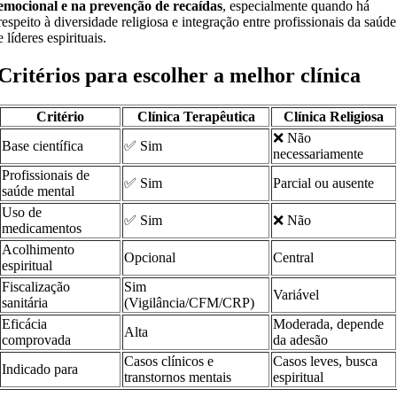
emocional e na prevenção de recaídas
, especialmente quando há
respeito à diversidade religiosa e integração entre profissionais da saúde
e líderes espirituais.
Critérios para escolher a melhor clínica
Critério
Clínica Terapêutica
Clínica Religiosa
❌ Não
Base científica
✅ Sim
necessariamente
Profissionais de
✅ Sim
Parcial ou ausente
saúde mental
Uso de
✅ Sim
❌ Não
medicamentos
Acolhimento
Opcional
Central
espiritual
Fiscalização
Sim
Variável
sanitária
(Vigilância/CFM/CRP)
Eficácia
Moderada, depende
Alta
comprovada
da adesão
Casos clínicos e
Casos leves, busca
Indicado para
transtornos mentais
espiritual