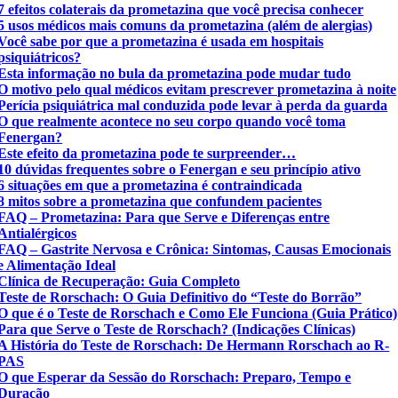
7 efeitos colaterais da prometazina que você precisa conhecer
5 usos médicos mais comuns da prometazina (além de alergias)
Você sabe por que a prometazina é usada em hospitais
psiquiátricos?
Esta informação no bula da prometazina pode mudar tudo
O motivo pelo qual médicos evitam prescrever prometazina à noite
Perícia psiquiátrica mal conduzida pode levar à perda da guarda
O que realmente acontece no seu corpo quando você toma
Fenergan?
Este efeito da prometazina pode te surpreender…
10 dúvidas frequentes sobre o Fenergan e seu princípio ativo
6 situações em que a prometazina é contraindicada
8 mitos sobre a prometazina que confundem pacientes
FAQ – Prometazina: Para que Serve e Diferenças entre
Antialérgicos
FAQ – Gastrite Nervosa e Crônica: Sintomas, Causas Emocionais
e Alimentação Ideal
Clínica de Recuperação: Guia Completo
Teste de Rorschach: O Guia Definitivo do “Teste do Borrão”
O que é o Teste de Rorschach e Como Ele Funciona (Guia Prático)
Para que Serve o Teste de Rorschach? (Indicações Clínicas)
A História do Teste de Rorschach: De Hermann Rorschach ao R-
PAS
O que Esperar da Sessão do Rorschach: Preparo, Tempo e
Duração