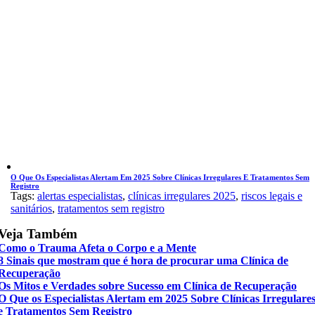
O Que Os Especialistas Alertam Em 2025 Sobre Clínicas Irregulares E Tratamentos Sem
Registro
Tags:
alertas especialistas
,
clínicas irregulares 2025
,
riscos legais e
sanitários
,
tratamentos sem registro
Veja Também
Como o Trauma Afeta o Corpo e a Mente
8 Sinais que mostram que é hora de procurar uma Clínica de
Recuperação
Os Mitos e Verdades sobre Sucesso em Clínica de Recuperação
O Que os Especialistas Alertam em 2025 Sobre Clínicas Irregulare
e Tratamentos Sem Registro