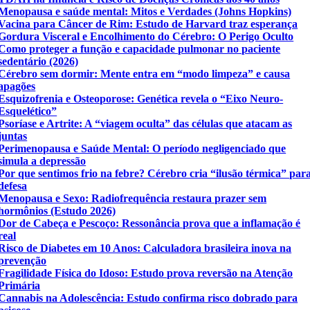
Menopausa e saúde mental: Mitos e Verdades (Johns Hopkins)
Vacina para Câncer de Rim: Estudo de Harvard traz esperança
Gordura Visceral e Encolhimento do Cérebro: O Perigo Oculto
Como proteger a função e capacidade pulmonar no paciente
sedentário (2026)
Cérebro sem dormir: Mente entra em “modo limpeza” e causa
apagões
Esquizofrenia e Osteoporose: Genética revela o “Eixo Neuro-
Esquelético”
Psoríase e Artrite: A “viagem oculta” das células que atacam as
juntas
Perimenopausa e Saúde Mental: O período negligenciado que
simula a depressão
Por que sentimos frio na febre? Cérebro cria “ilusão térmica” par
defesa
Menopausa e Sexo: Radiofrequência restaura prazer sem
hormônios (Estudo 2026)
Dor de Cabeça e Pescoço: Ressonância prova que a inflamação é
real
Risco de Diabetes em 10 Anos: Calculadora brasileira inova na
prevenção
Fragilidade Física do Idoso: Estudo prova reversão na Atenção
Primária
Cannabis na Adolescência: Estudo confirma risco dobrado para