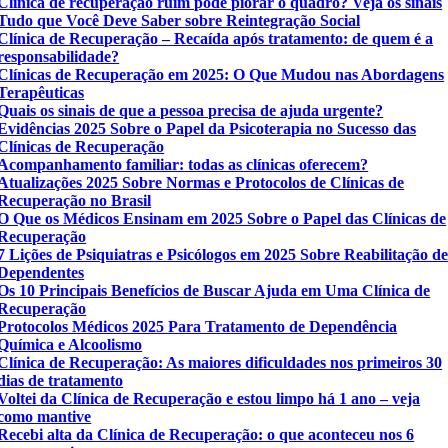
Clínica de recuperação ruim pode piorar o quadro? Veja os sinais
Tudo que Você Deve Saber sobre Reintegração Social
Clínica de Recuperação – Recaída após tratamento: de quem é a
responsabilidade?
Clínicas de Recuperação em 2025: O Que Mudou nas Abordagens
Terapêuticas
Quais os sinais de que a pessoa precisa de ajuda urgente?
Evidências 2025 Sobre o Papel da Psicoterapia no Sucesso das
Clínicas de Recuperação
Acompanhamento familiar: todas as clínicas oferecem?
Atualizações 2025 Sobre Normas e Protocolos de Clínicas de
Recuperação no Brasil
O Que os Médicos Ensinam em 2025 Sobre o Papel das Clínicas de
Recuperação
7 Lições de Psiquiatras e Psicólogos em 2025 Sobre Reabilitação d
Dependentes
Os 10 Principais Benefícios de Buscar Ajuda em Uma Clínica de
Recuperação
Protocolos Médicos 2025 Para Tratamento de Dependência
Química e Alcoolismo
Clínica de Recuperação: As maiores dificuldades nos primeiros 30
dias de tratamento
Voltei da Clínica de Recuperação e estou limpo há 1 ano – veja
como mantive
Recebi alta da Clínica de Recuperação: o que aconteceu nos 6