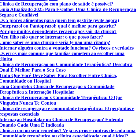
Clínica de Recuperação com plano de saúde é possível?
Guia Atualizado 2025 Para Escolher Uma Clínica de Recuperação
Segura e Confiável
Os 5 piores alimentos para quem tem gastrite (evite agora)
Omeprazol ou Pantoprazol: qual é melhor para gastrite?
Por que muitos dependentes recaem após sair da clínica?
Meu filho não quer se internar: o que posso fazer?
Como saber se uma clínica é séria (e não uma cilada)?
Internar alguém contra a vontade funciona? Os riscos e verdades
Os erros mais comuns que famílias cometem ao escolher uma
clínica
Clínica de Recuperação ou Comunidade Terapêutica? Descubra
Qual É Melhor Para o Seu Caso
Tudo Que Você Deve Saber Para Escolher Entre Clínica,
Comunidade ou Hospital
Guia Completo: Clínica de Recuperação x Comunidade
Terapêutica x Internação Hospitalar
Clínica de Recuperação x Comunidade Terapêutica: O Que
Ninguém Nunca Te Contou
Clínica de recuperação e comunidade terapêutica: 10 perguntas e
respostas essenciais
Internação Hospitalar ou Clínica de Recuperação? Entenda
Quando Cada Uma É Indicada
Clínica com ou sem remédios? Veja os prós e contras de cada uma
Comunidade terapêutica ou clínica especializada: qual é ideal?