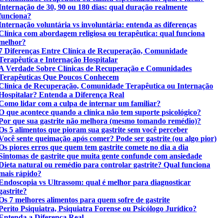
Internação de 30, 90 ou 180 dias: qual duração realmente
funciona?
Internação voluntária vs involuntária: entenda as diferenças
Clínica com abordagem religiosa ou terapêutica: qual funciona
melhor?
7 Diferenças Entre Clínica de Recuperação, Comunidade
Terapêutica e Internação Hospitalar
A Verdade Sobre Clínicas de Recuperação e Comunidades
Terapêuticas Que Poucos Conhecem
Clínica de Recuperação, Comunidade Terapêutica ou Internação
Hospitalar? Entenda a Diferença Real
Como lidar com a culpa de internar um familiar?
O que acontece quando a clínica não tem suporte psicológico?
Por que sua gastrite não melhora (mesmo tomando remédio)?
Os 5 alimentos que pioram sua gastrite sem você perceber
Você sente queimação após comer? Pode ser gastrite (ou algo pior)
Os piores erros que quem tem gastrite comete no dia a dia
Sintomas de gastrite que muita gente confunde com ansiedade
Dieta natural ou remédio para controlar gastrite? Qual funciona
mais rápido?
Endoscopia vs Ultrassom: qual é melhor para diagnosticar
gastrite?
Os 7 melhores alimentos para quem sofre de gastrite
Perito Psiquiatra, Psiquiatra Forense ou Psicólogo Jurídico?
Entenda a Diferença Real