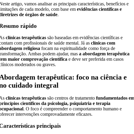
Neste artigo, vamos analisar as principais características, benefícios e
limitações de cada modelo, com base em
evidências científicas e
diretrizes de órgãos de saúde
.
Resumo rápido
As
clínicas terapêuticas
são baseadas em evidências científicas e
contam com profissionais de saúde mental. Já as
clínicas com
abordagem religiosa
focam na espiritualidade como força de
transformação. Ambas podem ajudar, mas
a abordagem terapêutica
tem maior comprovação científica
e deve ser preferida em casos
clínicos moderados ou graves.
Abordagem terapêutica: foco na ciência e
no cuidado integral
As
clínicas terapêuticas
são centros de tratamento
fundamentados e
princípios científicos da psicologia, psiquiatria e terapia
ocupacional
. O foco é compreender o comportamento humano e
oferecer intervenções comprovadamente eficazes.
Características principais