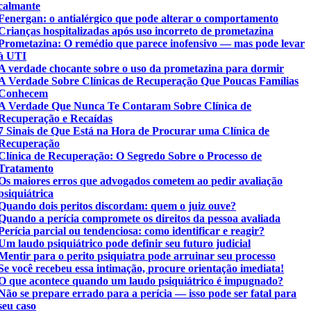
calmante
Fenergan: o antialérgico que pode alterar o comportamento
Crianças hospitalizadas após uso incorreto de prometazina
Prometazina: O remédio que parece inofensivo — mas pode levar
à UTI
A verdade chocante sobre o uso da prometazina para dormir
A Verdade Sobre Clínicas de Recuperação Que Poucas Famílias
Conhecem
A Verdade Que Nunca Te Contaram Sobre Clínica de
Recuperação e Recaídas
7 Sinais de Que Está na Hora de Procurar uma Clínica de
Recuperação
Clínica de Recuperação: O Segredo Sobre o Processo de
Tratamento
Os maiores erros que advogados cometem ao pedir avaliação
psiquiátrica
Quando dois peritos discordam: quem o juiz ouve?
Quando a perícia compromete os direitos da pessoa avaliada
Perícia parcial ou tendenciosa: como identificar e reagir?
Um laudo psiquiátrico pode definir seu futuro judicial
Mentir para o perito psiquiatra pode arruinar seu processo
Se você recebeu essa intimação, procure orientação imediata!
O que acontece quando um laudo psiquiátrico é impugnado?
Não se prepare errado para a perícia — isso pode ser fatal para
seu caso