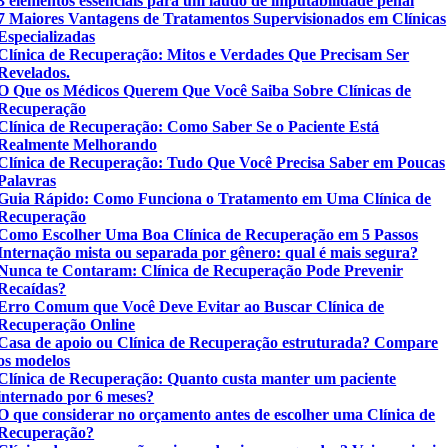
3 elementos essenciais para um laudo de imputabilidade penal
7 Maiores Vantagens de Tratamentos Supervisionados em Clínicas
Especializadas
Clínica de Recuperação: Mitos e Verdades Que Precisam Ser
Revelados.
O Que os Médicos Querem Que Você Saiba Sobre Clínicas de
Recuperação
Clínica de Recuperação: Como Saber Se o Paciente Está
Realmente Melhorando
Clínica de Recuperação: Tudo Que Você Precisa Saber em Poucas
Palavras
Guia Rápido: Como Funciona o Tratamento em Uma Clínica de
Recuperação
Como Escolher Uma Boa Clínica de Recuperação em 5 Passos
Internação mista ou separada por gênero: qual é mais segura?
Nunca te Contaram: Clínica de Recuperação Pode Prevenir
Recaídas?
Erro Comum que Você Deve Evitar ao Buscar Clínica de
Recuperação Online
Casa de apoio ou Clínica de Recuperação estruturada? Compare
os modelos
Clínica de Recuperação: Quanto custa manter um paciente
internado por 6 meses?
O que considerar no orçamento antes de escolher uma Clínica de
Recuperação?