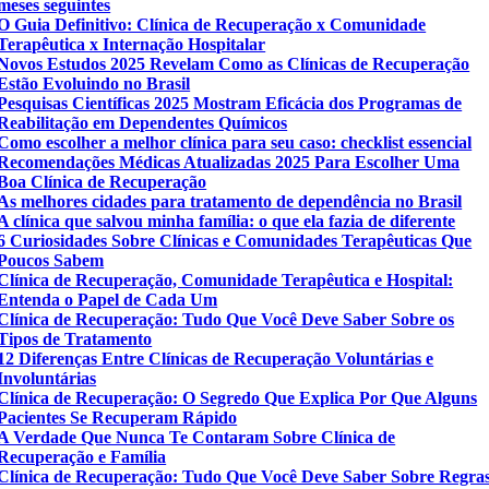
meses seguintes
O Guia Definitivo: Clínica de Recuperação x Comunidade
Terapêutica x Internação Hospitalar
Novos Estudos 2025 Revelam Como as Clínicas de Recuperação
Estão Evoluindo no Brasil
Pesquisas Científicas 2025 Mostram Eficácia dos Programas de
Reabilitação em Dependentes Químicos
Como escolher a melhor clínica para seu caso: checklist essencial
Recomendações Médicas Atualizadas 2025 Para Escolher Uma
Boa Clínica de Recuperação
As melhores cidades para tratamento de dependência no Brasil
A clínica que salvou minha família: o que ela fazia de diferente
6 Curiosidades Sobre Clínicas e Comunidades Terapêuticas Que
Poucos Sabem
Clínica de Recuperação, Comunidade Terapêutica e Hospital:
Entenda o Papel de Cada Um
Clínica de Recuperação: Tudo Que Você Deve Saber Sobre os
Tipos de Tratamento
12 Diferenças Entre Clínicas de Recuperação Voluntárias e
Involuntárias
Clínica de Recuperação: O Segredo Que Explica Por Que Alguns
Pacientes Se Recuperam Rápido
A Verdade Que Nunca Te Contaram Sobre Clínica de
Recuperação e Família
Clínica de Recuperação: Tudo Que Você Deve Saber Sobre Regra