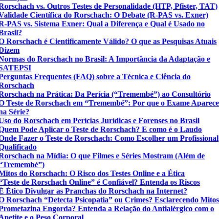
Rorschach vs. Outros Testes de Personalidade (HTP, Pfister, TAT)
Validade Científica do Rorschach: O Debate (R-PAS vs. Exner)
R-PAS vs. Sistema Exner: Qual a Diferença e Qual é Usado no
Brasil?
O Rorschach é Cientificamente Válido? O que as Pesquisas Atuais
Dizem
Normas do Rorschach no Brasil: A Importância da Adaptação e
SATEPSI
Perguntas Frequentes (FAQ) sobre a Técnica e Ciência do
Rorschach
Rorschach na Prática: Da Perícia (“Tremembé”) ao Consultório
O Teste de Rorschach em “Tremembé”: Por que o Exame Aparec
na Série?
Uso do Rorschach em Perícias Jurídicas e Forenses no Brasil
Quem Pode Aplicar o Teste de Rorschach? E como é o Laudo
Onde Fazer o Teste de Rorschach: Como Escolher um Profissional
Qualificado
Rorschach na Mídia: O que Filmes e Séries Mostram (Além de
“Tremembé”)
Mitos do Rorschach: O Risco dos Testes Online e a Ética
“Teste de Rorschach Online” é Confiável? Entenda os Riscos
É Ético Divulgar as Pranchas do Rorschach na Internet?
O Rorschach “Detecta Psicopatia” ou Crimes? Esclarecendo Mito
Prometazina Engorda? Entenda a Relação do Antialérgico com o
Apetite e o Peso Corporal