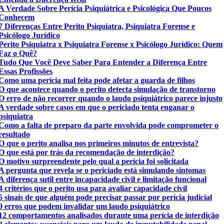
A Verdade Sobre Perícia Psiquiátrica e Psicológica Que Poucos
Conhecem
7 Diferenças Entre Perito Psiquiatra, Psiquiatra Forense e
Psicólogo Jurídico
Perito Psiquiatra x Psiquiatra Forense x Psicólogo Jurídico: Quem
Faz o Quê?
Tudo Que Você Deve Saber Para Entender a Diferença Entre
Essas Profissões
Como uma perícia mal feita pode afetar a guarda de filhos
O que acontece quando o perito detecta simulação de transtorno
O erro de não recorrer quando o laudo psiquiátrico parece injusto
A verdade sobre casos em que o periciado tenta enganar o
psiquiatra
Como a falta de preparo da parte envolvida pode comprometer o
resultado
O que o perito analisa nos primeiros minutos de entrevista?
O que está por trás da recomendação de interdição?
O motivo surpreendente pelo qual a perícia foi solicitada
A pergunta que revela se o periciado está simulando sintomas
A diferença sutil entre incapacidade civil e limitação funcional
4 critérios que o perito usa para avaliar capacidade civil
5 sinais de que alguém pode precisar passar por perícia judicial
9 erros que podem invalidar um laudo psiquiátrico
12 comportamentos analisados durante uma perícia de interdição