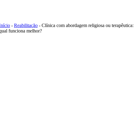
Skip
to
content
Início
-
Reabilitação
-
Clínica com abordagem religiosa ou terapêutica:
qual funciona melhor?