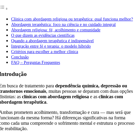
Clínica com abordagem religiosa ou terapêutica: qual funciona melhor?
Abordagem terapêutica: foco na ciência e no cuidado integral
Abordagem religiosa: fé, acolhimento e comunidade
O que dizem as evidências científicas
Quando a abordagem terapêutica é indispensável
Integração entre fé e terapia: o modelo híbrido
Critérios para escolher a melhor clínica
Conclusão
FAQ – Perguntas Frequentes
Introdução
Em busca de tratamento para
dependência química, depressão ou
transtornos emocionais
, muitas pessoas se deparam com duas opções
distintas: as
clínicas com abordagem religiosa
e as
clínicas com
abordagem terapêutica
.
Ambas prometem acolhimento, transformação e cura — mas será que
funcionam da mesma forma? Há diferenças significativas na forma
como cada uma compreende o sofrimento mental e estrutura o processo
de reabilitação.