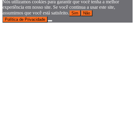
Nós utilizamos cookies para garantir que você tenha a melhor
experiência em nosso site. Se você continua a usar este site,
assumimos que você está satisfeito.
Sim
Não
Política de Privacidade
Go
to
Top