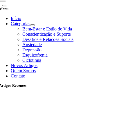
Menu
Início
Categorias
Bem-Estar e Estilo de Vida
Conscientização e Suporte
Desafios e Relações Sociais
Ansiedade
Depressão
Esquizofrenia
Ciclotimia
Novos Artigos
Quem Somos
Contato
Artigos Recentes