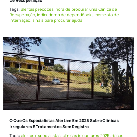
De Recuperação
Tags:
alertas precoces
,
hora de procurar uma Clínica de
Recuperação
,
indicadores de dependência
,
momento de
internação
,
sinais para procurar ajuda
O Que Os Especialistas Alertam Em 2025 Sobre Clínicas
Irregulares E Tratamentos Sem Registro
Tags:
alertas especialistas
,
clínicas irregulares 2025
,
riscos