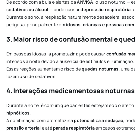
De acordo com a bula e alertas da
ANVISA
, o uso noturno — 
sedativos ou álcool
— pode causar
depressão respiratória
, 
Durante o sono, a respiração naturalmente desacelera; assoc
perigosa, principalmente em
idosos, crianças e pessoas com
3. Maior risco de confusão mental e que
Em pessoas idosas, a prometazina pode causar
confusão men
intensos à noite devido à ausência de estímulos e iluminação.
Essas reações aumentam o risco de
quedas noturnas
, uma d
fazem uso de sedativos.
4. Interações medicamentosas noturnas
Durante a noite, é comum que pacientes estejam sob o efeito
hipnóticos
.
A combinação com prometazina
potencializa a sedação
, pod
pressão arterial
e até
parada respiratória
em casos extremo