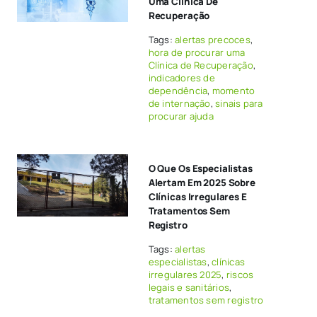
Uma Clínica De
Recuperação
Tags:
alertas precoces
,
hora de procurar uma
Clínica de Recuperação
,
indicadores de
dependência
,
momento
de internação
,
sinais para
procurar ajuda
O Que Os Especialistas
Alertam Em 2025 Sobre
Clínicas Irregulares E
Tratamentos Sem
Registro
Tags:
alertas
especialistas
,
clínicas
irregulares 2025
,
riscos
legais e sanitários
,
tratamentos sem registro