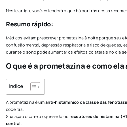
Neste artigo, você entenderá o que há por trás dessa recom
Resumo rápido:
Médicos evitam prescrever prometazina à noite porque seu ef
confusão mental, depressão respiratória e risco de quedas, 
durante o sono pode aumentar os efeitos colaterais no dia se
O que é a prometazina e como ela
Índice
A prometazina é um
anti-histamínico da classe das fenotiaz
coceiras.
Sua ação ocorre bloqueando os
receptores de histamina (H
central
.