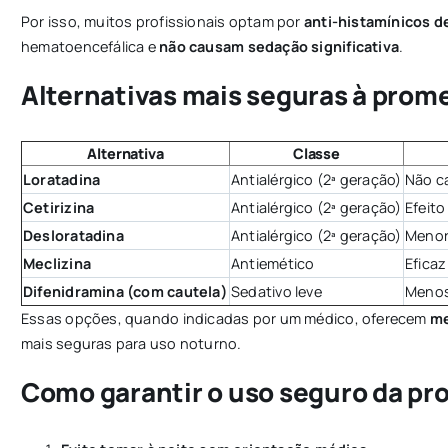
Por isso, muitos profissionais optam por
anti-histamínicos 
hematoencefálica e
não causam sedação significativa
.
Alternativas mais seguras à prome
Alternativa
Classe
Loratadina
Antialérgico (2ª geração)
Não c
Cetirizina
Antialérgico (2ª geração)
Efeito
Desloratadina
Antialérgico (2ª geração)
Menor
Meclizina
Antiemético
Eficaz
Difenidramina (com cautela)
Sedativo leve
Menos
Essas opções, quando indicadas por um médico, oferecem
me
mais seguras para uso noturno.
Como garantir o uso seguro da p