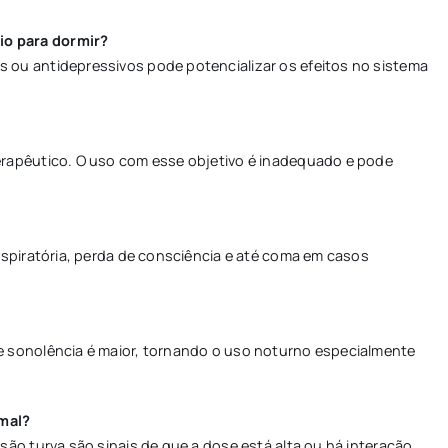
io para dormir?
s ou antidepressivos pode potencializar os efeitos no sistema
terapêutico. O uso com esse objetivo é inadequado e pode
respiratória, perda de consciência e até coma em casos
 e sonolência é maior, tornando o uso noturno especialmente
 mal?
são turva são sinais de que a dose está alta ou há interação