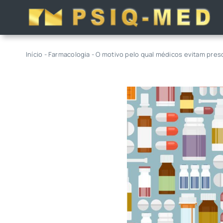
Skip
to
content
Início
-
Farmacologia
-
O motivo pelo qual médicos evitam pres