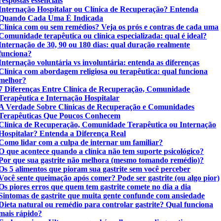
respostas essenciais
Internação Hospitalar ou Clínica de Recuperação? Entenda
Quando Cada Uma É Indicada
Clínica com ou sem remédios? Veja os prós e contras de cada uma
Comunidade terapêutica ou clínica especializada: qual é ideal?
Internação de 30, 90 ou 180 dias: qual duração realmente
funciona?
Internação voluntária vs involuntária: entenda as diferenças
Clínica com abordagem religiosa ou terapêutica: qual funciona
melhor?
7 Diferenças Entre Clínica de Recuperação, Comunidade
Terapêutica e Internação Hospitalar
A Verdade Sobre Clínicas de Recuperação e Comunidades
Terapêuticas Que Poucos Conhecem
Clínica de Recuperação, Comunidade Terapêutica ou Internação
Hospitalar? Entenda a Diferença Real
Como lidar com a culpa de internar um familiar?
O que acontece quando a clínica não tem suporte psicológico?
Por que sua gastrite não melhora (mesmo tomando remédio)?
Os 5 alimentos que pioram sua gastrite sem você perceber
Você sente queimação após comer? Pode ser gastrite (ou algo pior)
Os piores erros que quem tem gastrite comete no dia a dia
Sintomas de gastrite que muita gente confunde com ansiedade
Dieta natural ou remédio para controlar gastrite? Qual funciona
mais rápido?