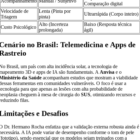
Acompanhamento
Manual / Subjetivo
Comparação digital
Velocidade de
Lenta (Pinta por
Ultrarrápida (Corpo inteiro)
Triagem
pinta)
Alto (Incerteza
Baixo (Resposta técnica
Custo Psicológico
prolongada)
ágil)
Cenário no Brasil: Telemedicina e Apps de
Rastreio
No Brasil, um país com alta incidência solar, a tecnologia de
mapeamento 3D e apps de IA são fundamentais. A
Anvisa
e o
Ministério da Saúde
acompanham estudos que mostram a viabilidade
dessas ferramentas em comunidades vulneráveis. O foco é usar a
tecnologia para que apenas as lesões com alta probabilidade de
neoplasia cheguem à mesa de cirurgia do
SUS
, otimizando recursos e
reduzindo filas.
Limitações e Desafios
O Dr. Hermano Rocha enfatiza que a validação externa robusta ainda é
necessária. A IA pode variar de desempenho conforme o tom de pele
(fototipo), sendo essencial que os modelos sejam treinados com a