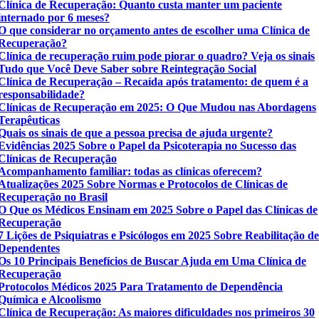
Clínica de Recuperação: Quanto custa manter um paciente
internado por 6 meses?
O que considerar no orçamento antes de escolher uma Clínica de
Recuperação?
Clínica de recuperação ruim pode piorar o quadro? Veja os sinais
Tudo que Você Deve Saber sobre Reintegração Social
Clínica de Recuperação – Recaída após tratamento: de quem é a
responsabilidade?
Clínicas de Recuperação em 2025: O Que Mudou nas Abordagens
Terapêuticas
Quais os sinais de que a pessoa precisa de ajuda urgente?
Evidências 2025 Sobre o Papel da Psicoterapia no Sucesso das
Clínicas de Recuperação
Acompanhamento familiar: todas as clínicas oferecem?
Atualizações 2025 Sobre Normas e Protocolos de Clínicas de
Recuperação no Brasil
O Que os Médicos Ensinam em 2025 Sobre o Papel das Clínicas de
Recuperação
7 Lições de Psiquiatras e Psicólogos em 2025 Sobre Reabilitação d
Dependentes
Os 10 Principais Benefícios de Buscar Ajuda em Uma Clínica de
Recuperação
Protocolos Médicos 2025 Para Tratamento de Dependência
Química e Alcoolismo
Clínica de Recuperação: As maiores dificuldades nos primeiros 30