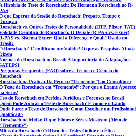
A História do Teste de Rorschach: De Hermann Rorschach ao R-
PAS
O que Esperar da Sessão do Rorschach: Preparo, Tempo e
Duração
Rorschach vs. Outros Testes de Personalidade (HTP, Pfister, TAT)
Validade Científica do Rorschach: O Debate (R-PAS vs. Exner)
R-PAS vs. Sistema Exner: Qual a Diferença e Qual é Usado no
Brasil?
O Rorschach é Cientificamente Válido? O que as Pesquisas Atuais
Dizem
Normas do Rorschach no Brasil: A Importância da Adaptação e
SATEPSI
Perguntas Frequentes (FAQ) sobre a Técnica e Ciência do
Rorschach
Rorschach na Prática: Da Perícia (“Tremembé”) ao Consultório
O Teste de Rorschach em “Tremembé”: Por que o Exame Aparec
na Série?
Uso do Rorschach em Perícias Jurídicas e Forenses no Brasil
Quem Pode Aplicar o Teste de Rorschach? E como é o Laudo
Onde Fazer o Teste de Rorschach: Como Escolher um Profissional
Qualificado
Rorschach na Mídia: O que Filmes e Séries Mostram (Além de
“Tremembé”)
Mitos do Rorschach: O Risco dos Testes Online e a Ética