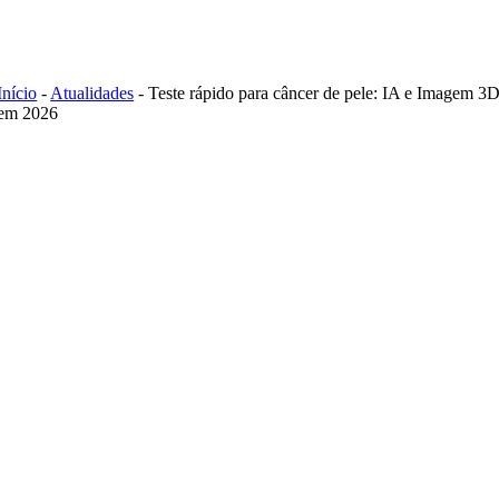
Skip
to
content
Início
-
Atualidades
-
Teste rápido para câncer de pele: IA e Imagem 3
em 2026