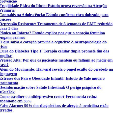
prevenção
Fragilidade Física do Idoso: Estudo prova reversão na Atenção
Primária
Cannabis na Adolescência: Estudo confirma risco dobrado para
psicose
Depressão Resistente: Tratamento de 8 semanas de EMT reduzido
para 5 dias
Pânico ou Infarto? Estudo explica por que o coração feminino
engana exames
O que salva o coração previne a cegueira: A neuropsicologia do
risco
Cura do Diabetes Tipo 1: Terapia celular dupla promete fim das
agulhas
Pressão Alta: Por que os pacientes mentem ou falham ao medir em
casa?
Além do Movimento: Harvard revela o papel oculto do cerebelo n
linguagem
Estresse dos Pais e Obesidade Infantil: Estudo de Yale muda o
tratamento
Desinformação sobre Saúde Intestinal: O perigo psíquico do
#GutTok
Como escolher o antidepressivo certo? Ferramenta reduz
abandono em 38%
Falso Alarme: 90% dos diagnósticos de alergia à penicilina estão
errados