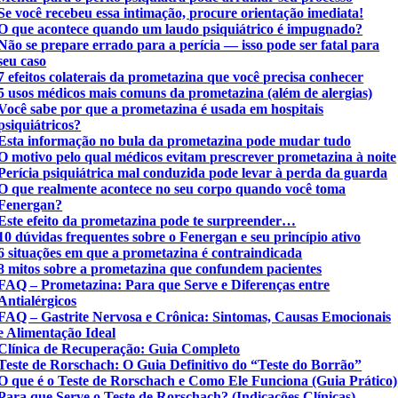
Se você recebeu essa intimação, procure orientação imediata!
O que acontece quando um laudo psiquiátrico é impugnado?
Não se prepare errado para a perícia — isso pode ser fatal para
seu caso
7 efeitos colaterais da prometazina que você precisa conhecer
5 usos médicos mais comuns da prometazina (além de alergias)
Você sabe por que a prometazina é usada em hospitais
psiquiátricos?
Esta informação no bula da prometazina pode mudar tudo
O motivo pelo qual médicos evitam prescrever prometazina à noite
Perícia psiquiátrica mal conduzida pode levar à perda da guarda
O que realmente acontece no seu corpo quando você toma
Fenergan?
Este efeito da prometazina pode te surpreender…
10 dúvidas frequentes sobre o Fenergan e seu princípio ativo
6 situações em que a prometazina é contraindicada
8 mitos sobre a prometazina que confundem pacientes
FAQ – Prometazina: Para que Serve e Diferenças entre
Antialérgicos
FAQ – Gastrite Nervosa e Crônica: Sintomas, Causas Emocionais
e Alimentação Ideal
Clínica de Recuperação: Guia Completo
Teste de Rorschach: O Guia Definitivo do “Teste do Borrão”
O que é o Teste de Rorschach e Como Ele Funciona (Guia Prático)
Para que Serve o Teste de Rorschach? (Indicações Clínicas)