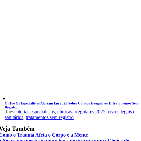
O Que Os Especialistas Alertam Em 2025 Sobre Clínicas Irregulares E Tratamentos Sem
Registro
Tags:
alertas especialistas
,
clínicas irregulares 2025
,
riscos legais e
sanitários
,
tratamentos sem registro
Veja Também
Como o Trauma Afeta o Corpo e a Mente
8 Sinais que mostram que é hora de procurar uma Clínica de