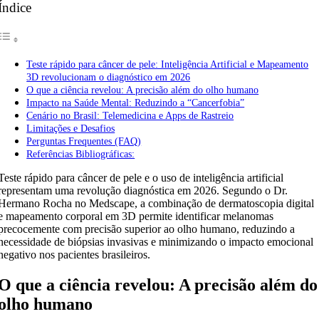
Índice
Teste rápido para câncer de pele: Inteligência Artificial e Mapeamento
3D revolucionam o diagnóstico em 2026
O que a ciência revelou: A precisão além do olho humano
Impacto na Saúde Mental: Reduzindo a “Cancerfobia”
Cenário no Brasil: Telemedicina e Apps de Rastreio
Limitações e Desafios
Perguntas Frequentes (FAQ)
Referências Bibliográficas:
Teste rápido para câncer de pele e o uso de inteligência artificial
representam uma revolução diagnóstica em 2026. Segundo o Dr.
Hermano Rocha no Medscape, a combinação de dermatoscopia digital
e mapeamento corporal em 3D permite identificar melanomas
precocemente com precisão superior ao olho humano, reduzindo a
necessidade de biópsias invasivas e minimizando o impacto emocional
negativo nos pacientes brasileiros.
O que a ciência revelou: A precisão além do
olho humano