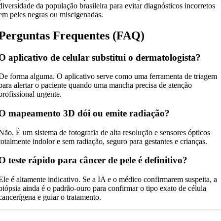
diversidade da população brasileira para evitar diagnósticos incorretos
em peles negras ou miscigenadas.
Perguntas Frequentes (FAQ)
O aplicativo de celular substitui o dermatologista?
De forma alguma. O aplicativo serve como uma ferramenta de triagem
para alertar o paciente quando uma mancha precisa de atenção
profissional urgente.
O mapeamento 3D dói ou emite radiação?
Não. É um sistema de fotografia de alta resolução e sensores ópticos
totalmente indolor e sem radiação, seguro para gestantes e crianças.
O teste rápido para câncer de pele é definitivo?
Ele é altamente indicativo. Se a IA e o médico confirmarem suspeita, a
biópsia ainda é o padrão-ouro para confirmar o tipo exato de célula
cancerígena e guiar o tratamento.