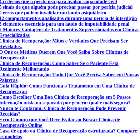
4 critérios que o perito usa para avaliar capacidade civil
5 sinais de que alguém pode precisar passar por perícia judicial
9 erros que podem invalidar um laudo psiquiátrico
12 comportamentos analisados durante uma perícia de interdição
3 elementos essenciais para um laudo de imputabilidade penal
7 Maiores Vantagens de Tratamentos Supervisionados em Clínicas
Especializadas
Clínica de Recuperação: Mitos e Verdades Que Precisam Ser
Revelados.
O Que os Médicos Querem Que Você Saiba Sobre Clínicas de
Recuperação
Clínica de Recuperação: Como Saber Se o Paciente Está
Realmente Melhorando
Clínica de Recuperação: Tudo Que Você Precisa Saber em Poucas
Palavras
Guia Rápido: Como Funciona o Tratamento em Uma Clínica de
Recuperação
Como Escolher Uma Boa Clínica de Recuperação em 5 Passos
Internação mista ou separada por gênero: qual é mais segura?
Nunca te Contaram: Clínica de Recuperação Pode Prevenir
Recaídas?
Erro Comum que Você Deve Evitar ao Buscar Clínica de
Recuperação Online
Casa de apoio ou Clínica de Recuperação estruturada? Compare
os modelos