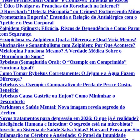
“Teste de Rorschach Online” é Confiável? Entenda os Riscos
É Ético Divulgar as Pranchas do Rorschach na Internet?
O Rorschach “Detecta Psicopatia” ou Crimes? Esclarecendo Mito
Prometazina Engorda? Entenda a Relação do Antialérgico com o
Apetite e o Peso Corporal
Zolpidem (Stilnox): Eficácia, Riscos de Dependência e Como Para
com Segurança
Eszopiclona vs. Zolpidem: Qual a Diferença e Qual Vicia Menos?
Alucinações e Sonambulismo com Zolpidem: Por Que Acontece?
Melatonina Funciona Mesmo? A Verdade Médica Sobre o
“Hormônio do Sono”
Rybelsus (Semaglutida Oral): O “Ozempic em Comprimido”
Funciona Igual?
Como Tomar Rybelsus Corretamente: O Jejum e a Água Fazem
Diferença?
Rybelsus vs. Ozempic: Comparativo de Perda de Peso e Custo-
Benefício
Rybelsus Causa Gastrite ou Enjoo? Como Minimizar o
Desconforto
Parkinson e Saúde Mental: Nova imagem revela segredo do
cérebro
Novos tratamentos para depressão em 2026: O que já é realidade?
Inteligência Humana e Intestino: O segredo está na microbiota?
Investir no Sistema de Saúde Salva Vidas? Harvard Prova que Si
Inflamação no Cérebro e Ansiedade: O Papel da Imunidade