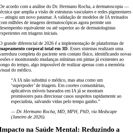
De acordo com a análise do Dr. Hermano Rocha, a dermatoscopia —
técnica que amplia a visão de estruturas vasculares e redes pigmentares
— atingiu um novo patamar. A validação de modelos de IA treinados
com milhões de imagens dermatoscópicas agora permite um
desempenho equivalente ou até superior ao de dermatologistas
experientes em triagens iniciais.
O grande diferencial de 2026 é a implementação de plataformas de
mapeamento corporal total em 3D
. Esses sistemas realizam uma
varredura completa do paciente sem contato físico, identificando novas
lesões e monitorando mudanças mínimas em pintas já existentes ao
longo do tempo, algo impossível de realizar apenas com a memória
visual do médico.
“A IA não substitui o médico, mas atua como um
‘superpoder’ de triagem. Em coortes comunitárias,
aplicativos móveis baseados em IA já se mostram
promissores para direcionar casos suspeitos rapidamente ao
especialista, salvando vidas pelo tempo ganho.”
— Dr. Hermano Rocha, MD, MPH, PhD, via Medscape
(Janeiro de 2026).
Impacto na Saúde Mental: Reduzindo a