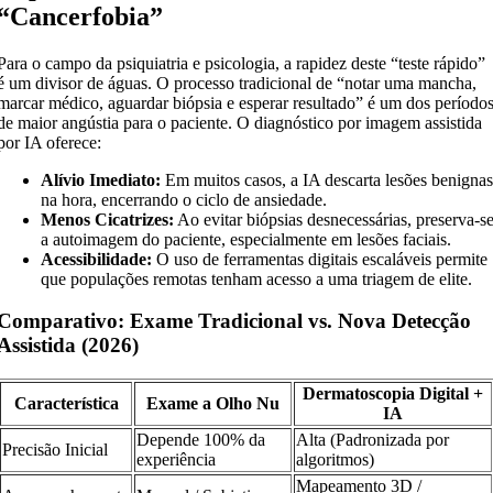
“Cancerfobia”
Para o campo da psiquiatria e psicologia, a rapidez deste “teste rápido”
é um divisor de águas. O processo tradicional de “notar uma mancha,
marcar médico, aguardar biópsia e esperar resultado” é um dos período
de maior angústia para o paciente. O diagnóstico por imagem assistida
por IA oferece:
Alívio Imediato:
Em muitos casos, a IA descarta lesões benigna
na hora, encerrando o ciclo de ansiedade.
Menos Cicatrizes:
Ao evitar biópsias desnecessárias, preserva-s
a autoimagem do paciente, especialmente em lesões faciais.
Acessibilidade:
O uso de ferramentas digitais escaláveis permite
que populações remotas tenham acesso a uma triagem de elite.
Comparativo: Exame Tradicional vs. Nova Detecção
Assistida (2026)
Dermatoscopia Digital +
Característica
Exame a Olho Nu
IA
Depende 100% da
Alta (Padronizada por
Precisão Inicial
experiência
algoritmos)
Mapeamento 3D /