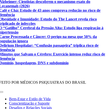
Alzheimer: Cientistas descobrem o mecanismo exato do
Lecanemab (2026)
Café e Chá: Estudo de 43 anos comprova redução no risco de
demência
Obesidade e Imunidade: Estudo do The Lancet revela risco
triplicado de infecções
O “Gatilho” Cerebral da Pressão Alta: Estudo liga respiração à
hipertensão
Carne Processada e Câncer: O perigo na mesa que 50% da
população ignora
Delirium Hospitalar: “Confusão passageira” triplica risco de
demência
Minutos que Salvam o Cérebro: Exercício intenso reduz risco de
demência
Domínio, hospedagem, DNS e subdomínio
FEITO POR MÉDICOS PSIQUIATRAS DO BRASIL
Toggle
Navigation
Bem-Estar e Estilo de Vida
Conscientização e Suporte
Desafios e Relações Sociais