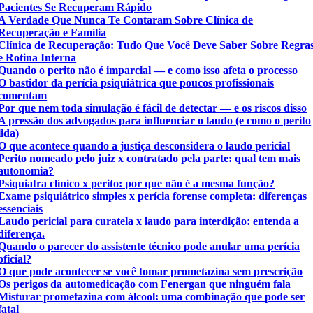
Pacientes Se Recuperam Rápido
A Verdade Que Nunca Te Contaram Sobre Clínica de
Recuperação e Família
Clínica de Recuperação: Tudo Que Você Deve Saber Sobre Regra
e Rotina Interna
Quando o perito não é imparcial — e como isso afeta o processo
O bastidor da perícia psiquiátrica que poucos profissionais
comentam
Por que nem toda simulação é fácil de detectar — e os riscos disso
A pressão dos advogados para influenciar o laudo (e como o perito
lida)
O que acontece quando a justiça desconsidera o laudo pericial
Perito nomeado pelo juiz x contratado pela parte: qual tem mais
autonomia?
Psiquiatra clínico x perito: por que não é a mesma função?
Exame psiquiátrico simples x perícia forense completa: diferenças
essenciais
Laudo pericial para curatela x laudo para interdição: entenda a
diferença.
Quando o parecer do assistente técnico pode anular uma perícia
oficial?
O que pode acontecer se você tomar prometazina sem prescrição
Os perigos da automedicação com Fenergan que ninguém fala
Misturar prometazina com álcool: uma combinação que pode ser
fatal