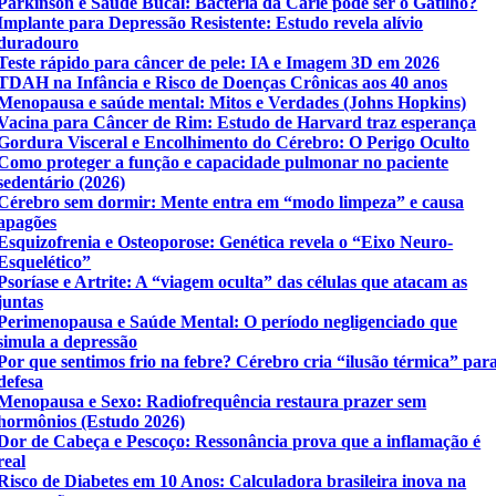
Parkinson e Saúde Bucal: Bactéria da Cárie pode ser o Gatilho?
Implante para Depressão Resistente: Estudo revela alívio
duradouro
Teste rápido para câncer de pele: IA e Imagem 3D em 2026
TDAH na Infância e Risco de Doenças Crônicas aos 40 anos
Menopausa e saúde mental: Mitos e Verdades (Johns Hopkins)
Vacina para Câncer de Rim: Estudo de Harvard traz esperança
Gordura Visceral e Encolhimento do Cérebro: O Perigo Oculto
Como proteger a função e capacidade pulmonar no paciente
sedentário (2026)
Cérebro sem dormir: Mente entra em “modo limpeza” e causa
apagões
Esquizofrenia e Osteoporose: Genética revela o “Eixo Neuro-
Esquelético”
Psoríase e Artrite: A “viagem oculta” das células que atacam as
juntas
Perimenopausa e Saúde Mental: O período negligenciado que
simula a depressão
Por que sentimos frio na febre? Cérebro cria “ilusão térmica” par
defesa
Menopausa e Sexo: Radiofrequência restaura prazer sem
hormônios (Estudo 2026)
Dor de Cabeça e Pescoço: Ressonância prova que a inflamação é
real
Risco de Diabetes em 10 Anos: Calculadora brasileira inova na