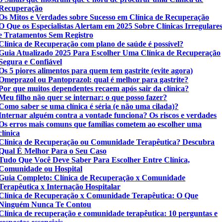
Recuperação
Os Mitos e Verdades sobre Sucesso em Clínica de Recuperação
O Que os Especialistas Alertam em 2025 Sobre Clínicas Irregulare
e Tratamentos Sem Registro
Clínica de Recuperação com plano de saúde é possível?
Guia Atualizado 2025 Para Escolher Uma Clínica de Recuperação
Segura e Confiável
Os 5 piores alimentos para quem tem gastrite (evite agora)
Omeprazol ou Pantoprazol: qual é melhor para gastrite?
Por que muitos dependentes recaem após sair da clínica?
Meu filho não quer se internar: o que posso fazer?
Como saber se uma clínica é séria (e não uma cilada)?
Internar alguém contra a vontade funciona? Os riscos e verdades
Os erros mais comuns que famílias cometem ao escolher uma
clínica
Clínica de Recuperação ou Comunidade Terapêutica? Descubra
Qual É Melhor Para o Seu Caso
Tudo Que Você Deve Saber Para Escolher Entre Clínica,
Comunidade ou Hospital
Guia Completo: Clínica de Recuperação x Comunidade
Terapêutica x Internação Hospitalar
Clínica de Recuperação x Comunidade Terapêutica: O Que
Ninguém Nunca Te Contou
Clínica de recuperação e comunidade terapêutica: 10 perguntas e