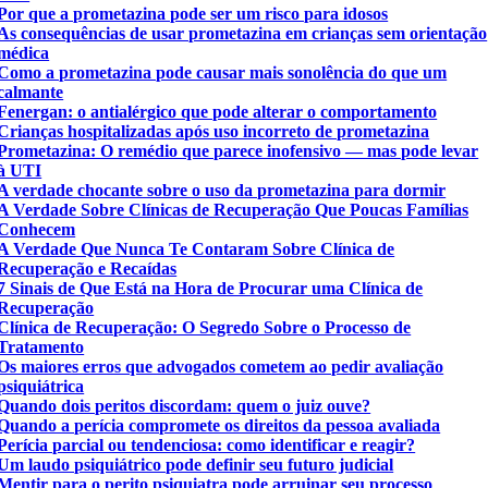
Por que a prometazina pode ser um risco para idosos
As consequências de usar prometazina em crianças sem orientação
médica
Como a prometazina pode causar mais sonolência do que um
calmante
Fenergan: o antialérgico que pode alterar o comportamento
Crianças hospitalizadas após uso incorreto de prometazina
Prometazina: O remédio que parece inofensivo — mas pode levar
à UTI
A verdade chocante sobre o uso da prometazina para dormir
A Verdade Sobre Clínicas de Recuperação Que Poucas Famílias
Conhecem
A Verdade Que Nunca Te Contaram Sobre Clínica de
Recuperação e Recaídas
7 Sinais de Que Está na Hora de Procurar uma Clínica de
Recuperação
Clínica de Recuperação: O Segredo Sobre o Processo de
Tratamento
Os maiores erros que advogados cometem ao pedir avaliação
psiquiátrica
Quando dois peritos discordam: quem o juiz ouve?
Quando a perícia compromete os direitos da pessoa avaliada
Perícia parcial ou tendenciosa: como identificar e reagir?
Um laudo psiquiátrico pode definir seu futuro judicial
Mentir para o perito psiquiatra pode arruinar seu processo