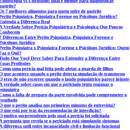
Endoscopia vs Ultrassom: qual é melhor para diagnosticar
gastrite?
Os 7 melhores alimentos para quem sofre de gastrite
Perito Psiquiatra, Psiquiatra Forense ou Psicólogo Jurídico?
Entenda a Diferença Real
A Verdade Sobre Perícia Psiquiátrica e Psicológica Que Poucos
Conhecem
7 Diferenças Entre Perito Psiquiatra, Psiquiatra Forense e
Psicólogo Jurídico
Perito Psiquiatra x Psiquiatra Forense x Psicólogo Jurídico: Quem
Faz o Quê?
Tudo Que Você Deve Saber Para Entender a Diferença Entre
Essas Profissões
Como uma perícia mal feita pode afetar a guarda de filhos
O que acontece quando o perito detecta simulação de transtorno
O erro de não recorrer quando o laudo psiquiátrico parece injusto
A verdade sobre casos em que o periciado tenta enganar o
psiquiatra
Como a falta de preparo da parte envolvida pode comprometer o
resultado
O que o perito analisa nos primeiros minutos de entrevista?
O que está por trás da recomendação de interdição?
O motivo surpreendente pelo qual a perícia foi solicitada
A pergunta que revela se o periciado está simulando sintomas
A diferença sutil entre incapacidade civil e limitação funcional