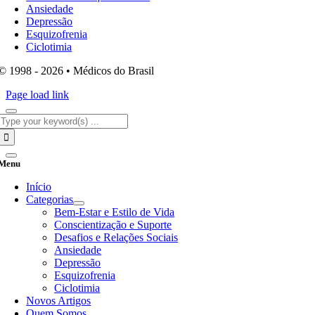
Ansiedade
Depressão
Esquizofrenia
Ciclotimia
© 1998 - 2026 • Médicos do Brasil
Page load link
Search
for:
Menu
Início
Categorias
Bem-Estar e Estilo de Vida
Conscientização e Suporte
Desafios e Relações Sociais
Ansiedade
Depressão
Esquizofrenia
Ciclotimia
Novos Artigos
Quem Somos