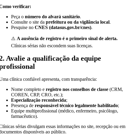
Como verificar:
Peça o
número do alvará sanitário
.
Consulte o site da
prefeitura ou da vigilância local
.
Pesquise no
CNES (datasus.gov.br/cnes)
.
⚠️
A ausência de registro é o primeiro sinal de alerta.
Clínicas sérias não escondem suas licenças.
2. Avalie a qualificação da equipe
profissional
Uma clínica confiável apresenta, com transparência:
Nome completo e
registro nos conselhos de classe
(CRM,
COREN, CRP, CRO, etc.);
Especialização reconhecida
;
Presença de
responsável técnico legalmente habilitado
;
Equipe multiprofissional (médico, enfermeiro, psicólogo,
farmacêutico).
Clínicas sérias divulgam essas informações no site, recepção ou em
documentos disponíveis ao público.