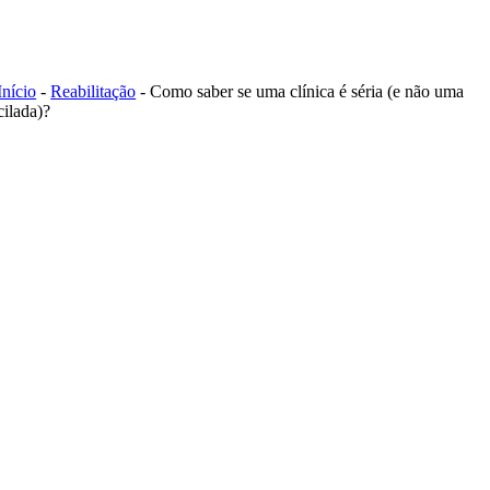
Skip
to
content
Início
-
Reabilitação
-
Como saber se uma clínica é séria (e não uma
cilada)?