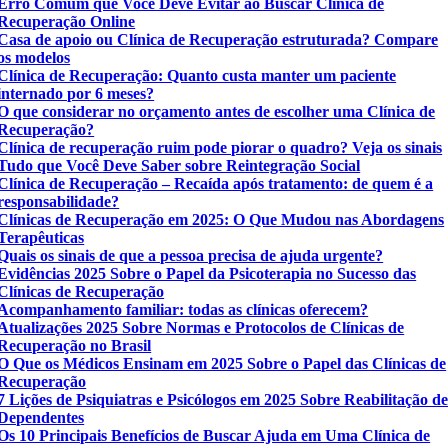
Erro Comum que Você Deve Evitar ao Buscar Clínica de
Recuperação Online
Casa de apoio ou Clínica de Recuperação estruturada? Compare
os modelos
Clínica de Recuperação: Quanto custa manter um paciente
internado por 6 meses?
O que considerar no orçamento antes de escolher uma Clínica de
Recuperação?
Clínica de recuperação ruim pode piorar o quadro? Veja os sinais
Tudo que Você Deve Saber sobre Reintegração Social
Clínica de Recuperação – Recaída após tratamento: de quem é a
responsabilidade?
Clínicas de Recuperação em 2025: O Que Mudou nas Abordagens
Terapêuticas
Quais os sinais de que a pessoa precisa de ajuda urgente?
Evidências 2025 Sobre o Papel da Psicoterapia no Sucesso das
Clínicas de Recuperação
Acompanhamento familiar: todas as clínicas oferecem?
Atualizações 2025 Sobre Normas e Protocolos de Clínicas de
Recuperação no Brasil
O Que os Médicos Ensinam em 2025 Sobre o Papel das Clínicas de
Recuperação
7 Lições de Psiquiatras e Psicólogos em 2025 Sobre Reabilitação d
Dependentes
Os 10 Principais Benefícios de Buscar Ajuda em Uma Clínica de