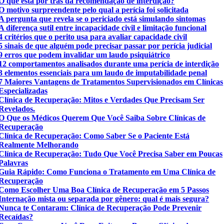
O que está por trás da recomendação de interdição?
O motivo surpreendente pelo qual a perícia foi solicitada
A pergunta que revela se o periciado está simulando sintomas
A diferença sutil entre incapacidade civil e limitação funcional
4 critérios que o perito usa para avaliar capacidade civil
5 sinais de que alguém pode precisar passar por perícia judicial
9 erros que podem invalidar um laudo psiquiátrico
12 comportamentos analisados durante uma perícia de interdição
3 elementos essenciais para um laudo de imputabilidade penal
7 Maiores Vantagens de Tratamentos Supervisionados em Clínicas
Especializadas
Clínica de Recuperação: Mitos e Verdades Que Precisam Ser
Revelados.
O Que os Médicos Querem Que Você Saiba Sobre Clínicas de
Recuperação
Clínica de Recuperação: Como Saber Se o Paciente Está
Realmente Melhorando
Clínica de Recuperação: Tudo Que Você Precisa Saber em Poucas
Palavras
Guia Rápido: Como Funciona o Tratamento em Uma Clínica de
Recuperação
Como Escolher Uma Boa Clínica de Recuperação em 5 Passos
Internação mista ou separada por gênero: qual é mais segura?
Nunca te Contaram: Clínica de Recuperação Pode Prevenir
Recaídas?