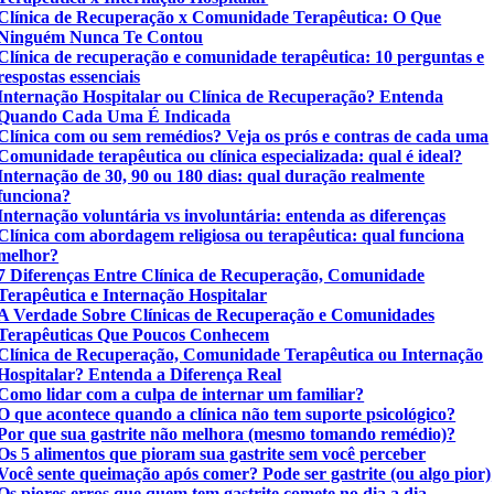
Clínica de Recuperação x Comunidade Terapêutica: O Que
Ninguém Nunca Te Contou
Clínica de recuperação e comunidade terapêutica: 10 perguntas e
respostas essenciais
Internação Hospitalar ou Clínica de Recuperação? Entenda
Quando Cada Uma É Indicada
Clínica com ou sem remédios? Veja os prós e contras de cada uma
Comunidade terapêutica ou clínica especializada: qual é ideal?
Internação de 30, 90 ou 180 dias: qual duração realmente
funciona?
Internação voluntária vs involuntária: entenda as diferenças
Clínica com abordagem religiosa ou terapêutica: qual funciona
melhor?
7 Diferenças Entre Clínica de Recuperação, Comunidade
Terapêutica e Internação Hospitalar
A Verdade Sobre Clínicas de Recuperação e Comunidades
Terapêuticas Que Poucos Conhecem
Clínica de Recuperação, Comunidade Terapêutica ou Internação
Hospitalar? Entenda a Diferença Real
Como lidar com a culpa de internar um familiar?
O que acontece quando a clínica não tem suporte psicológico?
Por que sua gastrite não melhora (mesmo tomando remédio)?
Os 5 alimentos que pioram sua gastrite sem você perceber
Você sente queimação após comer? Pode ser gastrite (ou algo pior)
Os piores erros que quem tem gastrite comete no dia a dia