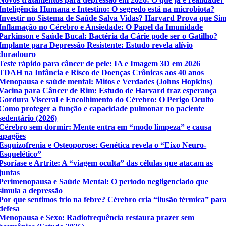
Inteligência Humana e Intestino: O segredo está na microbiota?
Investir no Sistema de Saúde Salva Vidas? Harvard Prova que Si
Inflamação no Cérebro e Ansiedade: O Papel da Imunidade
Parkinson e Saúde Bucal: Bactéria da Cárie pode ser o Gatilho?
Implante para Depressão Resistente: Estudo revela alívio
duradouro
Teste rápido para câncer de pele: IA e Imagem 3D em 2026
TDAH na Infância e Risco de Doenças Crônicas aos 40 anos
Menopausa e saúde mental: Mitos e Verdades (Johns Hopkins)
Vacina para Câncer de Rim: Estudo de Harvard traz esperança
Gordura Visceral e Encolhimento do Cérebro: O Perigo Oculto
Como proteger a função e capacidade pulmonar no paciente
sedentário (2026)
Cérebro sem dormir: Mente entra em “modo limpeza” e causa
apagões
Esquizofrenia e Osteoporose: Genética revela o “Eixo Neuro-
Esquelético”
Psoríase e Artrite: A “viagem oculta” das células que atacam as
juntas
Perimenopausa e Saúde Mental: O período negligenciado que
simula a depressão
Por que sentimos frio na febre? Cérebro cria “ilusão térmica” par
defesa
Menopausa e Sexo: Radiofrequência restaura prazer sem