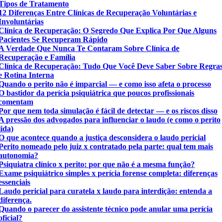
Tipos de Tratamento
12 Diferenças Entre Clínicas de Recuperação Voluntárias e
Involuntárias
Clínica de Recuperação: O Segredo Que Explica Por Que Alguns
Pacientes Se Recuperam Rápido
A Verdade Que Nunca Te Contaram Sobre Clínica de
Recuperação e Família
Clínica de Recuperação: Tudo Que Você Deve Saber Sobre Regra
e Rotina Interna
Quando o perito não é imparcial — e como isso afeta o processo
O bastidor da perícia psiquiátrica que poucos profissionais
comentam
Por que nem toda simulação é fácil de detectar — e os riscos disso
A pressão dos advogados para influenciar o laudo (e como o perito
lida)
O que acontece quando a justiça desconsidera o laudo pericial
Perito nomeado pelo juiz x contratado pela parte: qual tem mais
autonomia?
Psiquiatra clínico x perito: por que não é a mesma função?
Exame psiquiátrico simples x perícia forense completa: diferenças
essenciais
Laudo pericial para curatela x laudo para interdição: entenda a
diferença.
Quando o parecer do assistente técnico pode anular uma perícia
oficial?