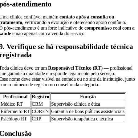
pós-atendimento
Uma clínica confiável mantém
contato após a consulta ou
tratamento
, verificando a evolução e oferecendo apoio contínuo.
O pós-atendimento é um forte indicativo de
compromisso real com a
saúde
e não apenas com a venda do serviço.
9. Verifique se há responsabilidade técnica
registrada
Toda clínica deve ter um
Responsável Técnico (RT)
— profissional
que garante a qualidade e responde legalmente pelo serviço.
Esse nome deve estar visível na entrada ou no site da instituição, junto
com o número de registro no conselho da categoria.
Profissional
Registro
Função
Médico RT
CRM
Supervisão clínica e ética
Enfermeiro RT
COREN
Garantia de boas práticas assistenciais
Psicólogo RT
CRP
Supervisão terapêutica e técnica
Conclusão