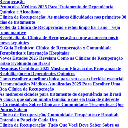
Recuperação
Protocolos Médicos 2025 Para Tratamento de Dependência
Química e Alcoolismo
Clínica de Recuperação: As maiores dificuldades nos primeiros 30
dias de tratamento
Voltei da Clínica de Recuperação e estou limpo há 1 ano – veja
como mantive
Recebi alta da Clínica de Recuperação: o que aconteceu nos 6
meses seguintes
O Guia Definitivo: Clínica de Recuperação x Comunidade
Terapêutica x Internação Hospitalar
Novos Estudos 2025 Revelam Como as Clínicas de Recuperação
Estão Evoluindo no Brasil
Pesquisas Científicas 2025 Mostram Eficácia dos Programas de
Reabilitação em Dependentes Químicos
Como escolher a melhor clínica para seu caso: checklist essencial
Recomendações Médicas Atualizadas 2025 Para Escolher Uma
Boa Clínica de Recuperação
As melhores cidades para tratamento de dependência no Brasil
A clínica que salvou minha família: o que ela fazia de diferente
6 Curiosidades Sobre Clínicas e Comunidades Terapêuticas Que
Poucos Sabem
Clínica de Recuperação, Comunidade Terapêutica e Hospital:
Entenda o Papel de Cada Um
Clínica de Recuperação: Tudo Que Você Deve Saber Sobre os