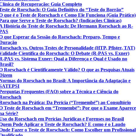
Clínica de Recuperação: Guia Completo
Teste de Rorschach: O Guia Definitivo do “Teste do Borrão”
O que é o Teste de Rorschach e Como Ele Funciona (Guia Prático)
Para que Serve o Teste de Rorschach? (Indicações Clínicas)
A História do Teste de Rorschach: De Hermann Rorschach ao R-
PAS
O que Esperar da Sessão do Rorschach: Preparo, Tempo e
Duração
Rorschach vs. Outros Testes de Personalidade (HTP, Pfister, TAT)
Validade Científica do Rorschach: O Debate (R-PAS vs. Exner)
R-PAS vs. Sistema Exner: Qual a Diferença e Qual é Usado no
Brasil?
O Rorschach é Cientificamente Válido? O que as Pesquisas Atuais
Dizem
Normas do Rorschach no Brasil: A Importância da Adaptação e
SATEPSI
Perguntas Frequentes (FAQ) sobre a Técnica e Ciência do
Rorschach
Rorschach na Prática: Da Perícia (“Tremembé”) ao Consultório
O Teste de Rorschach em “Tremembé”: Por que o Exame Aparec
na Série?
Uso do Rorschach em Perícias Jurídicas e Forenses no Brasil
Quem Pode Aplicar o Teste de Rorschach? E como é o Laudo
Onde Fazer o Teste de Rorschach: Como Escolher um Profissional
Qualificado