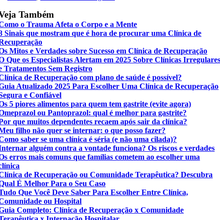
Veja Também
Como o Trauma Afeta o Corpo e a Mente
8 Sinais que mostram que é hora de procurar uma Clínica de
Recuperação
Os Mitos e Verdades sobre Sucesso em Clínica de Recuperação
O Que os Especialistas Alertam em 2025 Sobre Clínicas Irregulare
e Tratamentos Sem Registro
Clínica de Recuperação com plano de saúde é possível?
Guia Atualizado 2025 Para Escolher Uma Clínica de Recuperação
Segura e Confiável
Os 5 piores alimentos para quem tem gastrite (evite agora)
Omeprazol ou Pantoprazol: qual é melhor para gastrite?
Por que muitos dependentes recaem após sair da clínica?
Meu filho não quer se internar: o que posso fazer?
Como saber se uma clínica é séria (e não uma cilada)?
Internar alguém contra a vontade funciona? Os riscos e verdades
Os erros mais comuns que famílias cometem ao escolher uma
clínica
Clínica de Recuperação ou Comunidade Terapêutica? Descubra
Qual É Melhor Para o Seu Caso
Tudo Que Você Deve Saber Para Escolher Entre Clínica,
Comunidade ou Hospital
Guia Completo: Clínica de Recuperação x Comunidade
Terapêutica x Internação Hospitalar