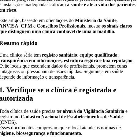
e instalações inadequadas colocam
a saúde e até a vida dos pacientes
em risco
.
Este artigo, baseado em orientações do
Ministério da Saúde
,
ANVISA
,
CFM
e
Conselhos Profissionais
, mostra
os sinais claros
que distinguem uma clínica confiável de uma armadilha
.
Resumo rápido
Uma clínica séria tem
registro sanitário, equipe qualificada,
transparência em informações, estrutura segura e boa reputação
.
Evite locais que escondem dados de profissionais, prometem curas
milagrosas ou pressionam decisões rápidas. Segurança em saúde
depende de informação e transparência.
1. Verifique se a clínica é registrada e
autorizada
Toda clínica de saúde precisa ter
alvará da Vigilância Sanitária
e
registro no
Cadastro Nacional de Estabelecimentos de Saúde
(CNES)
.
Esses documentos comprovam que o local atende às normas de
higiene, biossegurança e funcionamento
.