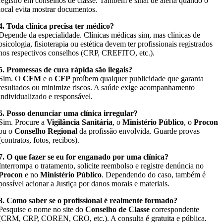
registro em conselhos de classe. Também é sinal de alerta quando o
local evita mostrar documentos.
4. Toda clínica precisa ter médico?
Depende da especialidade. Clínicas médicas sim, mas clínicas de
psicologia, fisioterapia ou estética devem ter profissionais registrados
nos respectivos conselhos (CRP, CREFITO, etc.).
5. Promessas de cura rápida são ilegais?
Sim. O
CFM
e o
CFP
proíbem qualquer publicidade que garanta
resultados ou minimize riscos. A saúde exige acompanhamento
individualizado e responsável.
6. Posso denunciar uma clínica irregular?
Sim. Procure a
Vigilância Sanitária
, o
Ministério Público
, o
Procon
ou o
Conselho Regional
da profissão envolvida. Guarde provas
(contratos, fotos, recibos).
7. O que fazer se eu for enganado por uma clínica?
Interrompa o tratamento, solicite reembolso e registre denúncia no
Procon
e no
Ministério Público
. Dependendo do caso, também é
possível acionar a Justiça por danos morais e materiais.
8. Como saber se o profissional é realmente formado?
Pesquise o nome no site do
Conselho de Classe
correspondente
(CRM, CRP, COREN, CRO, etc.). A consulta é gratuita e pública.