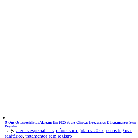
O Que Os Especialistas Alertam Em 2025 Sobre Clínicas Irregulares E Tratamentos Sem
Registro
Tags:
alertas especialistas
,
clínicas irregulares 2025
,
riscos legais e
sanitários
,
tratamentos sem registro