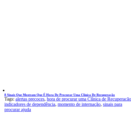
8 Sinais Que Mostram Que É Hora De Procurar Uma Clínica De Recuperação
Tags:
alertas precoces
,
hora de procurar uma Clínica de Recuperaçã
indicadores de dependência
,
momento de internação
,
sinais para
procurar ajuda