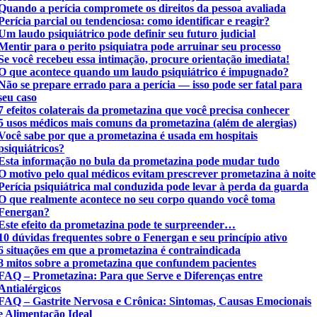
Quando a perícia compromete os direitos da pessoa avaliada
Perícia parcial ou tendenciosa: como identificar e reagir?
Um laudo psiquiátrico pode definir seu futuro judicial
Mentir para o perito psiquiatra pode arruinar seu processo
Se você recebeu essa intimação, procure orientação imediata!
O que acontece quando um laudo psiquiátrico é impugnado?
Não se prepare errado para a perícia — isso pode ser fatal para
seu caso
7 efeitos colaterais da prometazina que você precisa conhecer
5 usos médicos mais comuns da prometazina (além de alergias)
Você sabe por que a prometazina é usada em hospitais
psiquiátricos?
Esta informação no bula da prometazina pode mudar tudo
O motivo pelo qual médicos evitam prescrever prometazina à noite
Perícia psiquiátrica mal conduzida pode levar à perda da guarda
O que realmente acontece no seu corpo quando você toma
Fenergan?
Este efeito da prometazina pode te surpreender…
10 dúvidas frequentes sobre o Fenergan e seu princípio ativo
6 situações em que a prometazina é contraindicada
8 mitos sobre a prometazina que confundem pacientes
FAQ – Prometazina: Para que Serve e Diferenças entre
Antialérgicos
FAQ – Gastrite Nervosa e Crônica: Sintomas, Causas Emocionais
e Alimentação Ideal