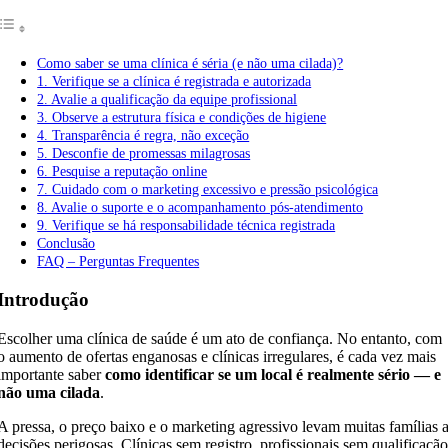
Como saber se uma clínica é séria (e não uma cilada)?
1. Verifique se a clínica é registrada e autorizada
2. Avalie a qualificação da equipe profissional
3. Observe a estrutura física e condições de higiene
4. Transparência é regra, não exceção
5. Desconfie de promessas milagrosas
6. Pesquise a reputação online
7. Cuidado com o marketing excessivo e pressão psicológica
8. Avalie o suporte e o acompanhamento pós-atendimento
9. Verifique se há responsabilidade técnica registrada
Conclusão
FAQ – Perguntas Frequentes
Introdução
Escolher uma clínica de saúde é um ato de confiança. No entanto, com
o aumento de ofertas enganosas e clínicas irregulares, é cada vez mais
importante saber
como identificar se um local é realmente sério — e
não uma cilada
.
A pressa, o preço baixo e o marketing agressivo levam muitas famílias 
decisões perigosas. Clínicas sem registro, profissionais sem qualificaçã