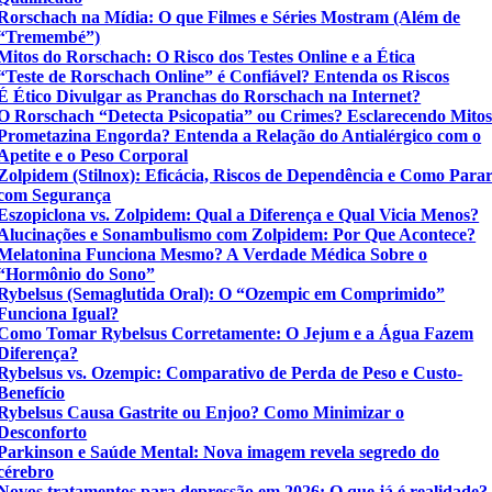
Rorschach na Mídia: O que Filmes e Séries Mostram (Além de
“Tremembé”)
Mitos do Rorschach: O Risco dos Testes Online e a Ética
“Teste de Rorschach Online” é Confiável? Entenda os Riscos
É Ético Divulgar as Pranchas do Rorschach na Internet?
O Rorschach “Detecta Psicopatia” ou Crimes? Esclarecendo Mito
Prometazina Engorda? Entenda a Relação do Antialérgico com o
Apetite e o Peso Corporal
Zolpidem (Stilnox): Eficácia, Riscos de Dependência e Como Para
com Segurança
Eszopiclona vs. Zolpidem: Qual a Diferença e Qual Vicia Menos?
Alucinações e Sonambulismo com Zolpidem: Por Que Acontece?
Melatonina Funciona Mesmo? A Verdade Médica Sobre o
“Hormônio do Sono”
Rybelsus (Semaglutida Oral): O “Ozempic em Comprimido”
Funciona Igual?
Como Tomar Rybelsus Corretamente: O Jejum e a Água Fazem
Diferença?
Rybelsus vs. Ozempic: Comparativo de Perda de Peso e Custo-
Benefício
Rybelsus Causa Gastrite ou Enjoo? Como Minimizar o
Desconforto
Parkinson e Saúde Mental: Nova imagem revela segredo do
cérebro
Novos tratamentos para depressão em 2026: O que já é realidade?