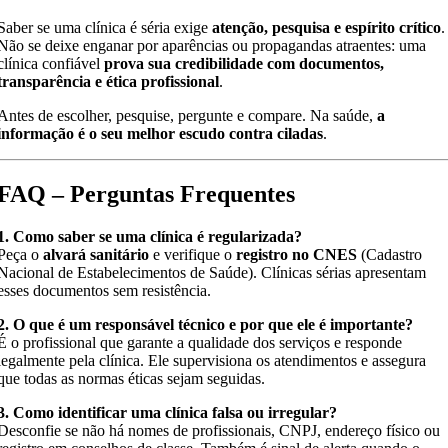
Saber se uma clínica é séria exige
atenção, pesquisa e espírito crítico
.
Não se deixe enganar por aparências ou propagandas atraentes: uma
clínica confiável
prova sua credibilidade com documentos,
transparência e ética profissional
.
Antes de escolher, pesquise, pergunte e compare. Na saúde,
a
informação é o seu melhor escudo contra ciladas
.
FAQ – Perguntas Frequentes
1. Como saber se uma clínica é regularizada?
Peça o
alvará sanitário
e verifique o
registro no CNES
(Cadastro
Nacional de Estabelecimentos de Saúde). Clínicas sérias apresentam
esses documentos sem resistência.
2. O que é um responsável técnico e por que ele é importante?
É o profissional que garante a qualidade dos serviços e responde
legalmente pela clínica. Ele supervisiona os atendimentos e assegura
que todas as normas éticas sejam seguidas.
3. Como identificar uma clínica falsa ou irregular?
Desconfie se não há nomes de profissionais, CNPJ, endereço físico ou