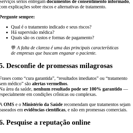
Serviços sérios entregam
documentos de consentimento informado
,
com explicações sobre riscos e alternativas de tratamento.
Pergunte sempre:
Qual é o tratamento indicado e seus riscos?
Há supervisão médica?
Quais são os custos e formas de pagamento?
💬
A falta de clareza é uma das principais características
de empresas que buscam enganar o paciente.
5. Desconfie de promessas milagrosas
Frases como “cura garantida”, “resultados imediatos” ou “tratamento
sem médico” são
alertas vermelhos
.
Na área da saúde,
nenhum resultado pode ser 100% garantido
—
especialmente em condições crônicas ou complexas.
A
OMS
e o
Ministério da Saúde
recomendam que tratamentos sejam
baseados em
evidências científicas
, e não em promessas comerciais.
6. Pesquise a reputação online