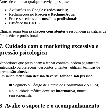
Antes de contratar qualquer serviço, pesquise:
Avaliações no
Google e redes sociais
;
Reclamações no
Procon e Reclame Aqui
;
Processos éticos em
conselhos profissionais
;
Histórico no
CNES
.
Clínicas sérias têm
avaliações consistentes
e respondem às críticas de
forma ética e profissional.
7. Cuidado com o marketing excessivo e
pressão psicológica
Vendedores que pressionam a fechar contrato, pedem pagamento
antecipado ou oferecem “descontos urgentes” utilizam técnicas de
persuasão abusiva
.
Em saúde,
nenhuma decisão deve ser tomada sob pressão
.
⛔ Segundo o Código de Defesa do Consumidor e o CFM,
a publicidade médica deve ser
informativa
, nunca
sensacionalista.
8. Avalie o suporte e o acompanhamento