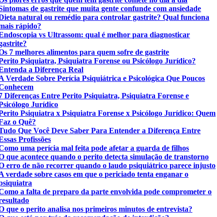
Sintomas de gastrite que muita gente confunde com ansiedade
Dieta natural ou remédio para controlar gastrite? Qual funciona
mais rápido?
Endoscopia vs Ultrassom: qual é melhor para diagnosticar
gastrite?
Os 7 melhores alimentos para quem sofre de gastrite
Perito Psiquiatra, Psiquiatra Forense ou Psicólogo Jurídico?
Entenda a Diferença Real
A Verdade Sobre Perícia Psiquiátrica e Psicológica Que Poucos
Conhecem
7 Diferenças Entre Perito Psiquiatra, Psiquiatra Forense e
Psicólogo Jurídico
Perito Psiquiatra x Psiquiatra Forense x Psicólogo Jurídico: Quem
Faz o Quê?
Tudo Que Você Deve Saber Para Entender a Diferença Entre
Essas Profissões
Como uma perícia mal feita pode afetar a guarda de filhos
O que acontece quando o perito detecta simulação de transtorno
O erro de não recorrer quando o laudo psiquiátrico parece injusto
A verdade sobre casos em que o periciado tenta enganar o
psiquiatra
Como a falta de preparo da parte envolvida pode comprometer o
resultado
O que o perito analisa nos primeiros minutos de entrevista?