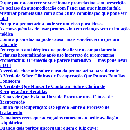
O que pode acontecer se você tomar prometazina sem prescrição
Os perigos da automedicação com Fenergan que ninguém fala
Misturar prometazina com álcool: uma combinação que pode ser
fatal
Por que a prometazina pode ser um risco para idosos
As consequências de usar prometazina em crianças sem orientação
médica
Como a prometazina pode causar mais sonolência do que um
calmante
Fenergan: o antialérgico que pode alterar o comportamento
Crianças hospitalizadas após uso incorreto de prometazina
Prometazina: O remédio que parece inofensivo — mas pode levar
à UTI
A verdade chocante sobre o uso da prometazina para dormir
A Verdade Sobre Clínicas de Recuperação Que Poucas Famílias
Conhecem
A Verdade Que Nunca Te Contaram Sobre Clínica de
Recuperação e Recaídas
7 Sinais de Que Está na Hora de Procurar uma Clínica de
Recuperação
Clínica de Recuperação: O Segredo Sobre o Processo de
Tratamento
Os maiores erros que advogados cometem ao pedir avaliação
psiquiátrica
Quando dois peritos discordam: quem o juiz ouve?