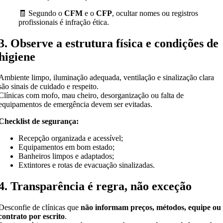
🧾 Segundo o
CFM
e o
CFP
, ocultar nomes ou registros
profissionais é infração ética.
3. Observe a estrutura física e condições de
higiene
Ambiente limpo, iluminação adequada, ventilação e sinalização clara
são sinais de cuidado e respeito.
Clínicas com mofo, mau cheiro, desorganização ou falta de
equipamentos de emergência devem ser evitadas.
Checklist de segurança:
Recepção organizada e acessível;
Equipamentos em bom estado;
Banheiros limpos e adaptados;
Extintores e rotas de evacuação sinalizadas.
4. Transparência é regra, não exceção
Desconfie de clínicas que
não informam preços, métodos, equipe ou
contrato por escrito
.