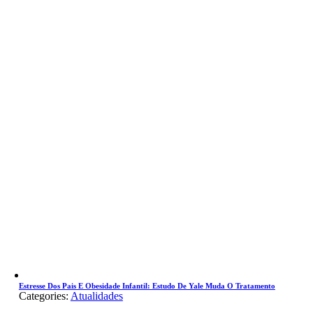
Estresse Dos Pais E Obesidade Infantil: Estudo De Yale Muda O Tratamento
Categories:
Atualidades