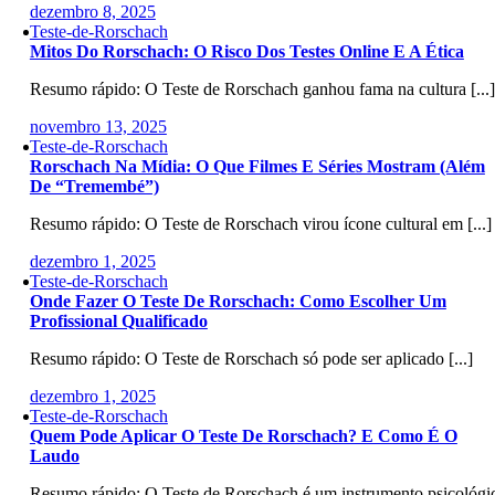
dezembro 8, 2025
Teste-de-Rorschach
Mitos Do Rorschach: O Risco Dos Testes Online E A Ética
Resumo rápido: O Teste de Rorschach ganhou fama na cultura [...]
novembro 13, 2025
Teste-de-Rorschach
Rorschach Na Mídia: O Que Filmes E Séries Mostram (Além
De “Tremembé”)
Resumo rápido: O Teste de Rorschach virou ícone cultural em [...]
dezembro 1, 2025
Teste-de-Rorschach
Onde Fazer O Teste De Rorschach: Como Escolher Um
Profissional Qualificado
Resumo rápido: O Teste de Rorschach só pode ser aplicado [...]
dezembro 1, 2025
Teste-de-Rorschach
Quem Pode Aplicar O Teste De Rorschach? E Como É O
Laudo
Resumo rápido: O Teste de Rorschach é um instrumento psicológi