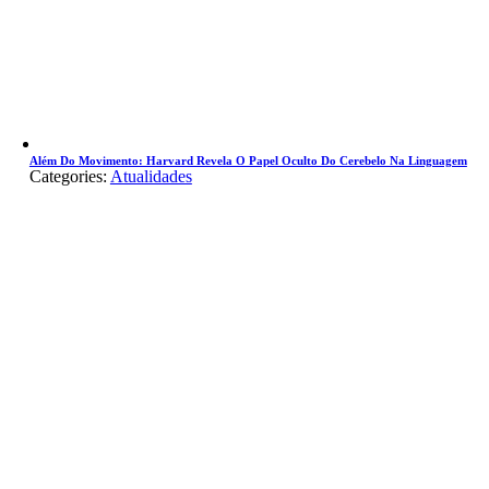
Além Do Movimento: Harvard Revela O Papel Oculto Do Cerebelo Na Linguagem
Categories:
Atualidades