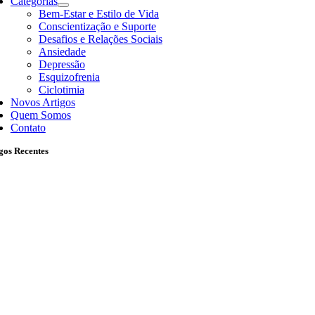
Categorias
Bem-Estar e Estilo de Vida
Conscientização e Suporte
Desafios e Relações Sociais
Ansiedade
Depressão
Esquizofrenia
Ciclotimia
Novos Artigos
Quem Somos
Contato
gos Recentes