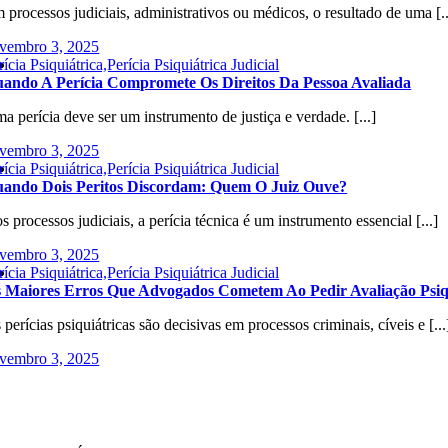
 processos judiciais, administrativos ou médicos, o resultado de uma [..
vembro 3, 2025
rícia Psiquiátrica,Perícia Psiquiátrica Judicial
ando A Perícia Compromete Os Direitos Da Pessoa Avaliada
a perícia deve ser um instrumento de justiça e verdade. [...]
vembro 3, 2025
rícia Psiquiátrica,Perícia Psiquiátrica Judicial
ando Dois Peritos Discordam: Quem O Juiz Ouve?
s processos judiciais, a perícia técnica é um instrumento essencial [...]
vembro 3, 2025
rícia Psiquiátrica,Perícia Psiquiátrica Judicial
 Maiores Erros Que Advogados Cometem Ao Pedir Avaliação Psiq
 perícias psiquiátricas são decisivas em processos criminais, cíveis e [...
vembro 3, 2025