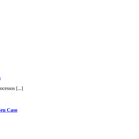
a
cessos [...]
Seu Caso