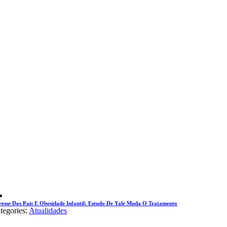
resse Dos Pais E Obesidade Infantil: Estudo De Yale Muda O Tratamento
tegories:
Atualidades