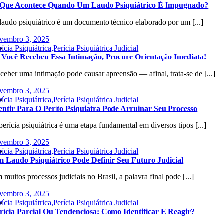
Que Acontece Quando Um Laudo Psiquiátrico É Impugnado?
laudo psiquiátrico é um documento técnico elaborado por um [...]
vembro 3, 2025
rícia Psiquiátrica,Perícia Psiquiátrica Judicial
 Você Recebeu Essa Intimação, Procure Orientação Imediata!
ceber uma intimação pode causar apreensão — afinal, trata-se de [...]
vembro 3, 2025
rícia Psiquiátrica,Perícia Psiquiátrica Judicial
ntir Para O Perito Psiquiatra Pode Arruinar Seu Processo
perícia psiquiátrica é uma etapa fundamental em diversos tipos [...]
vembro 3, 2025
rícia Psiquiátrica,Perícia Psiquiátrica Judicial
 Laudo Psiquiátrico Pode Definir Seu Futuro Judicial
 muitos processos judiciais no Brasil, a palavra final pode [...]
vembro 3, 2025
rícia Psiquiátrica,Perícia Psiquiátrica Judicial
rícia Parcial Ou Tendenciosa: Como Identificar E Reagir?