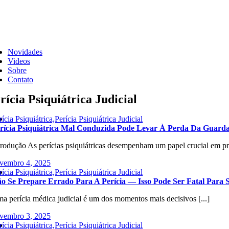
Skip
to
content
ggle
vigation
Novidades
Videos
Sobre
Contato
rícia Psiquiátrica Judicial
rícia Psiquiátrica,Perícia Psiquiátrica Judicial
rícia Psiquiátrica Mal Conduzida Pode Levar À Perda Da Guard
trodução As perícias psiquiátricas desempenham um papel crucial em pro
vembro 4, 2025
rícia Psiquiátrica,Perícia Psiquiátrica Judicial
o Se Prepare Errado Para A Perícia — Isso Pode Ser Fatal Para 
a perícia médica judicial é um dos momentos mais decisivos [...]
vembro 3, 2025
rícia Psiquiátrica,Perícia Psiquiátrica Judicial