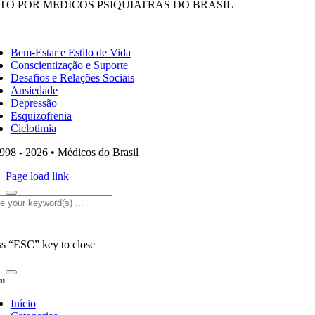
ITO POR MÉDICOS PSIQUIATRAS DO BRASIL
ggle
vigation
Bem-Estar e Estilo de Vida
Conscientização e Suporte
Desafios e Relações Sociais
Ansiedade
Depressão
Esquizofrenia
Ciclotimia
998 - 2026 • Médicos do Brasil
Page load link
rch
ss “ESC” key to close
u
Início