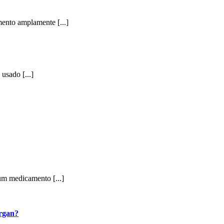
ento amplamente [...]
sado [...]
um medicamento [...]
rgan?