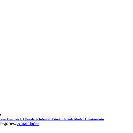
resse Dos Pais E Obesidade Infantil: Estudo De Yale Muda O Tratamento
tegories:
Atualidades