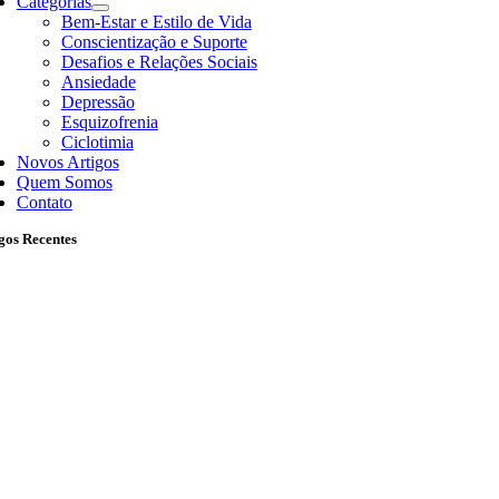
Categorias
Bem-Estar e Estilo de Vida
Conscientização e Suporte
Desafios e Relações Sociais
Ansiedade
Depressão
Esquizofrenia
Ciclotimia
Novos Artigos
Quem Somos
Contato
gos Recentes