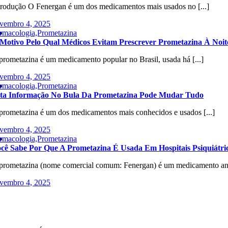
trodução O Fenergan é um dos medicamentos mais usados no [...]
vembro 4, 2025
rmacologia,Prometazina
Motivo Pelo Qual Médicos Evitam Prescrever Prometazina À Noit
prometazina é um medicamento popular no Brasil, usada há [...]
vembro 4, 2025
rmacologia,Prometazina
ta Informação No Bula Da Prometazina Pode Mudar Tudo
prometazina é um dos medicamentos mais conhecidos e usados [...]
vembro 4, 2025
rmacologia,Prometazina
cê Sabe Por Que A Prometazina É Usada Em Hospitais Psiquiátri
prometazina (nome comercial comum: Fenergan) é um medicamento antih
vembro 4, 2025