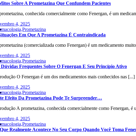
Mitos Sobre A Prometazina Que Confundem Pacientes
prometazina, conhecida comercialmente como Fenergan, é um medicam
vembro 4, 2025
rmacologia,Prometazina
Situações Em Que A Prometazina É Contraindicada
prometazina (comercializada como Fenergan) é um medicamento muito u
vembro 4, 2025
rmacologia,Prometazina
 Dúvidas Frequentes Sobre O Fenergan E Seu Princípio Ativo
trodução O Fenergan é um dos medicamentos mais conhecidos nas [...]
vembro 4, 2025
rmacologia,Prometazina
te Efeito Da Prometazina Pode Te Surpreender…
trodução A prometazina, conhecida comercialmente como Fenergan, é 
vembro 4, 2025
rmacologia,Prometazina
Que Realmente Acontece No Seu Corpo Quando Você Toma Fene