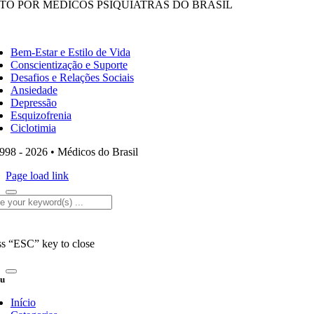
ITO POR MÉDICOS PSIQUIATRAS DO BRASIL
ggle
vigation
Bem-Estar e Estilo de Vida
Conscientização e Suporte
Desafios e Relações Sociais
Ansiedade
Depressão
Esquizofrenia
Ciclotimia
998 - 2026 • Médicos do Brasil
Page load link
rch
ss “ESC” key to close
u
Início