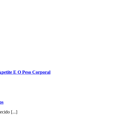
petite E O Peso Corporal
os
cido [...]