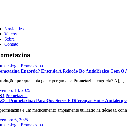
Skip
to
content
ggle
vigation
Novidades
Videos
Sobre
Contato
ometazina
rmacologia,Prometazina
ometazina Engorda? Entenda A Relação Do Antialérgico Com O A
trodução: por que tanta gente pergunta se Prometazina engorda? A [...]
vembro 13, 2025
Q,Prometazina
Q – Prometazina: Para Que Serve E Diferenças Entre Antialérgic
prometazina é um medicamento amplamente utilizado há décadas, conhe
vembro 6, 2025
rmacologia,Prometazina