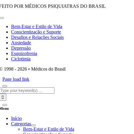
FEITO POR MÉDICOS PSIQUIATRAS DO BRASIL
Toggle
Navigation
Bem-Estar e Estilo de Vida
Conscientização e Suporte
Desafios e Relações Sociais
Ansiedade
Depressão
Esquizofrenia
Ciclotimia
© 1998 - 2026 • Médicos do Brasil
Page load link
Search
for:
Menu
Início
Categorias
Bem-Estar e Estilo de Vida