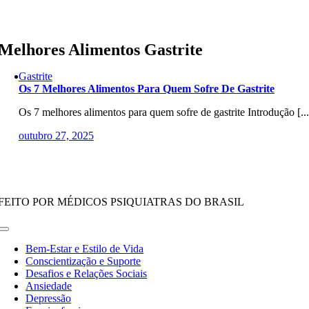
Skip
to
content
Melhores Alimentos Gastrite
Gastrite
Os 7 Melhores Alimentos Para Quem Sofre De Gastrite
Os 7 melhores alimentos para quem sofre de gastrite Introdução [...
outubro 27, 2025
FEITO POR MÉDICOS PSIQUIATRAS DO BRASIL
Toggle
Navigation
Bem-Estar e Estilo de Vida
Conscientização e Suporte
Desafios e Relações Sociais
Ansiedade
Depressão