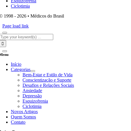
Esquizofrenia
Ciclotimia
© 1998 - 2026 • Médicos do Brasil
Page load link
Search
for:
Menu
Início
Categorias
Bem-Estar e Estilo de Vida
Conscientização e Suporte
Desafios e Relações Sociais
Ansiedade
Depressão
Esquizofrenia
Ciclotimia
Novos Artigos
Quem Somos
Contato