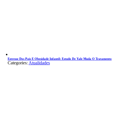
Estresse Dos Pais E Obesidade Infantil: Estudo De Yale Muda O Tratamento
Categories:
Atualidades