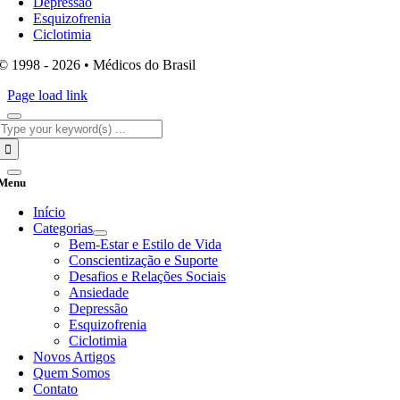
Depressão
Esquizofrenia
Ciclotimia
© 1998 - 2026 • Médicos do Brasil
Page load link
Search
for:
Menu
Início
Categorias
Bem-Estar e Estilo de Vida
Conscientização e Suporte
Desafios e Relações Sociais
Ansiedade
Depressão
Esquizofrenia
Ciclotimia
Novos Artigos
Quem Somos
Contato