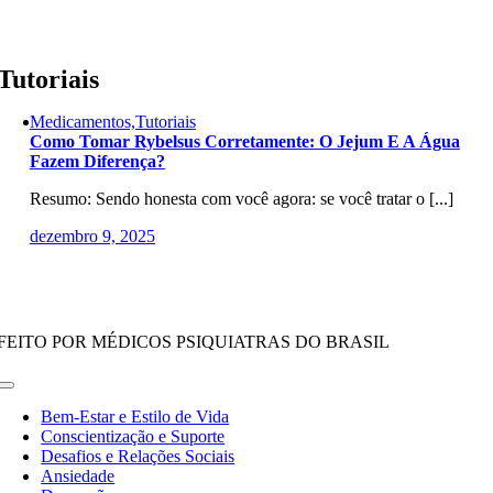
Skip
to
content
Tutoriais
Medicamentos,Tutoriais
Como Tomar Rybelsus Corretamente: O Jejum E A Água
Fazem Diferença?
Resumo: Sendo honesta com você agora: se você tratar o [...]
dezembro 9, 2025
FEITO POR MÉDICOS PSIQUIATRAS DO BRASIL
Toggle
Navigation
Bem-Estar e Estilo de Vida
Conscientização e Suporte
Desafios e Relações Sociais
Ansiedade